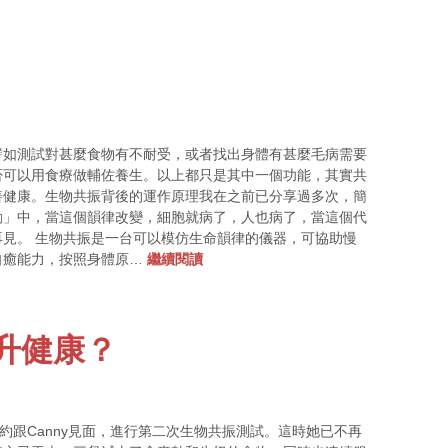
譬如測試對甚麼食物有不耐受，或者找出身體有甚麼毛病需要
否可以用食療做輔佐養生。以上都只是其中一個功能，其實共
善健康。生物共振背後的運作原理我在之前已分享過多次，簡
動」中，當這個韻律改變，細胞就病了，人也病了，當這個代
見。 生物共振是一台可以模仿生命韻律的儀器，可協助慢
自癒能力，按照身體原…
繼續閱讀
升健康？
約跟Canny見面，進行第二次生物共振測試。這時她已不再