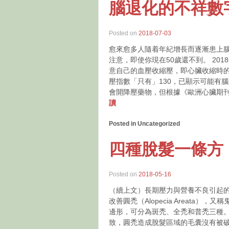
腦退化的不祥數字︰
Posted on
2018-07-03
愈來愈多人隨着年紀增長而逐漸患上
注意，即使你現在50歲還不到。 20
意自己的血壓收縮壓，即心臟收縮時
壓指數「只有」130，已顯示可能有
會開降壓藥物，但根據《歐洲心臟期刊》（Eu
讀
Posted in Uncategorized
四種脫髮一條方
Posted on
2018-05-16
（續上文）長期壓力與營養不良引起
改善圓禿（Alopecia Areat
邊形，可分為斑禿、全禿和普禿三種
致，圓禿造成脫髮區域的毛囊沒有被破