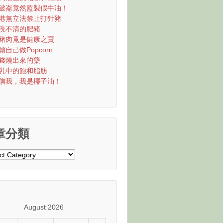
破崙竟然監製假牛油！
港無立法禁止打針豬
洗不清的肥豬
豬肉竟是健康之寶
願自己做Popcorn
錢燒出來的藥
乳中的飽和脂肪
信我，我是椰子油！
章分類
August 2026