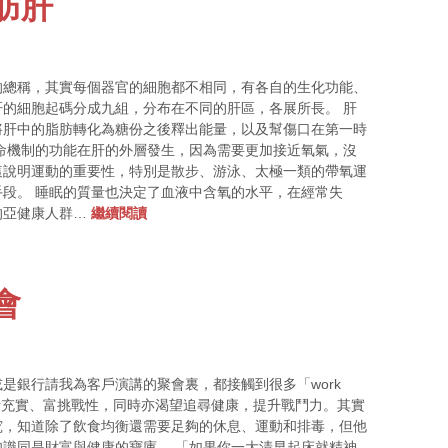
肪肝
的總稱，其實每個器官的細胞都不相同，有各自的生化功能、
的細胞起碼分成九組，分布在不同的肝區，各展所長。 肝
將肝中的脂肪轉化為糖份之後釋出能量，以及幫傷口在第一時
命機制的功能在肝的外層發生，因為需要更加接近氧氣，沒
這說明運動的重要性，特別是散步、游泳、太極一類的帶氧運
段。 睡眠的質量也決定了血液中含氧的水平，在經常失
的亞健康人群…
繼續閱讀
會
是銀行請我為客戶演講的聚會裏，都接觸到很多「work
，他們的生活充實、富挑戰性，同時亦渴望追尋健康，提升戰鬥力。其實
究，知道除了飲食均衡還需要足夠的休息、運動和排毒，但他
識同是財富與健康的寶庫。 「如果你一大清早起床就精神