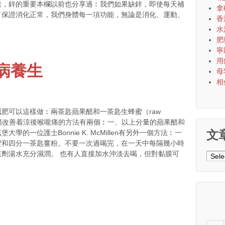
囊，鋅的重要本欄以前也分享過︰我們如果缺鋅，即使每天補
拿
了保證消化正常，我們身體每一項功能，無論是消化、運動、
香
水
肥
寧
用
病養生
母
相
肥可以這樣做︰兩茶匙蘋果醋和一茶匙生蜂蜜（raw
蘋果醋改善着涼後喉嚨痛的方法有兩個︰一、以上分量的蘋果醋和
文
的一位護士Bonnie K. McMillen有另外一個方法︰一
蜜和四分一茶匙薑粉。不要一次過喝完，在一天中每隔幾小時
劑湯水充分濕潤。 也有人直接加水沖淡去喝，但對黏膜可
文
章
分
類