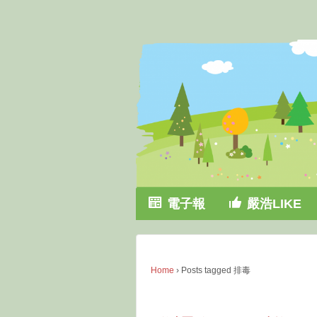
↓
SKIP
TO
MAIN
CONTENT
電子報
嚴浩LIKE
Home
›
Posts tagged 排毒