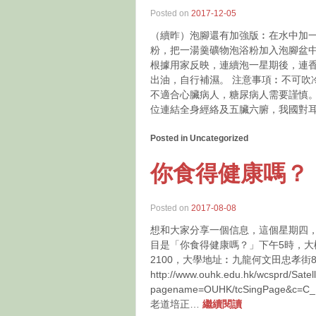
Posted on
2017-12-05
（續昨）泡腳還有加強版︰在水中加一
粉，把一湯羹礦物泡浴粉加入泡腳盆
根據用家反映，連續泡一星期後，連
出油，自行補濕。 注意事項︰不可吹
不適合心臟病人，糖尿病人需要謹慎。
位連結全身經絡及五臟六腑，我國對
Posted in Uncategorized
你食得健康嗎？
Posted on
2017-08-08
想和大家分享一個信息，這個星期四，
目是「你食得健康嗎？」下午5時，大
2100，大學地址︰九龍何文田忠孝街
http://www.ouhk.edu.hk/wcsprd/Satell
pagename=OUHK/tcSingPage&c=
老道培正…
繼續閱讀