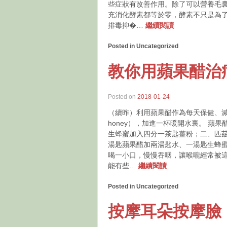
些症狀有改善作用。除了可以營養毛
充消化酵素都等於零，酵素不只是為
排毒抑�…
繼續閱讀
Posted in Uncategorized
教你用蘋果醋治
Posted on
2018-01-24
（續昨）利用蘋果醋作為每天保健、減
honey），加進一杯暖開水裏。 
生蜂蜜加入四分一茶匙薑粉；二、匹茲堡大學
湯匙蘋果醋加兩湯匙水、一湯匙生蜂
喝一小口，慢慢吞咽，讓喉嚨經常被這
能有些…
繼續閱讀
Posted in Uncategorized
按摩耳朵按摩臉