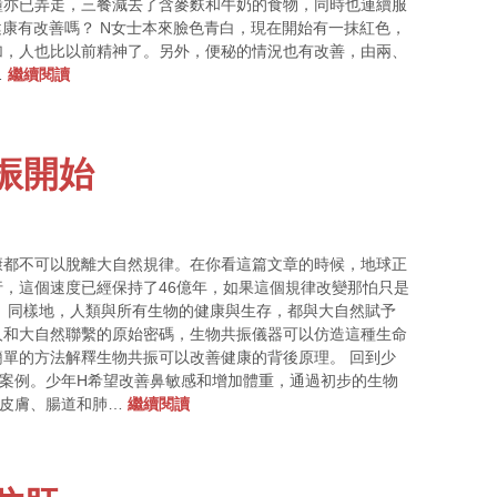
鐘亦已弄走，三餐減去了含麥麩和牛奶的食物，同時也連續服
的健康有改善嗎？ N女士本來臉色青白，現在開始有一抹紅色，
加，人也比以前精神了。另外，便秘的情況也有改善，由兩、
…
繼續閱讀
振開始
康都不可以脫離大自然規律。在你看這篇文章的時候，地球正
運行，這個速度已經保持了46億年，如果這個規律改變那怕只是
 同樣地，人類與所有生物的健康與生存，都與大自然賦予
人和大自然聯繫的原始密碼，生物共振儀器可以仿造這種生命
單的方法解釋生物共振可以改善健康的背後原理。 回到少
案例。少年H希望改善鼻敏感和增加體重，通過初步的生物
、皮膚、腸道和肺…
繼續閱讀