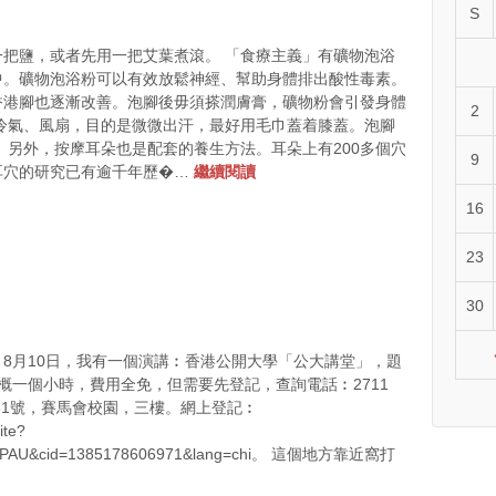
S
把鹽，或者先用一把艾葉煮滾。 「食療主義」有礦物泡浴
中。礦物泡浴粉可以有效放鬆神經、幫助身體排出酸性毒素。
香港腳也逐漸改善。泡腳後毋須搽潤膚膏，礦物粉會引發身體
2
冷氣、風扇，目的是微微出汗，最好用毛巾蓋着膝蓋。泡腳
 另外，按摩耳朵也是配套的養生方法。耳朵上有200多個穴
9
耳穴的研究已有逾千年歷�…
繼續閱讀
16
23
30
8月10日，我有一個演講︰香港公開大學「公大講堂」，題
概一個小時，費用全免，但需要先登記，查詢電話︰2711
81號，賽馬會校園，三樓。網上登記︰
ite?
C_PAU&cid=1385178606971&lang=chi。 這個地方靠近窩打