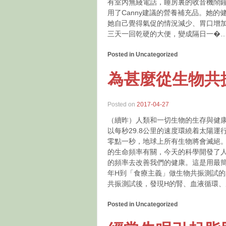
有室內無綫電話，睡房裏的收音機鬧
用了Canny建議的營養補充品。她
她自己覺得氣促的情況減少、胃口增
三天一回乾硬的大便，變成隔日一�
Posted in Uncategorized
為甚麼從生物共
Posted on
2017-04-27
（續昨）人類和一切生物的生存與健
以每秒29.8公里的速度環繞着太陽
零點一秒，地球上所有生物將會滅絕。
的生命頻率有關，今天的科學開發了
的頻率去改善我們的健康。這是用最簡
年H到「食療主義」做生物共振測試的
共振測試後，發現H的腎、血液循環
Posted in Uncategorized