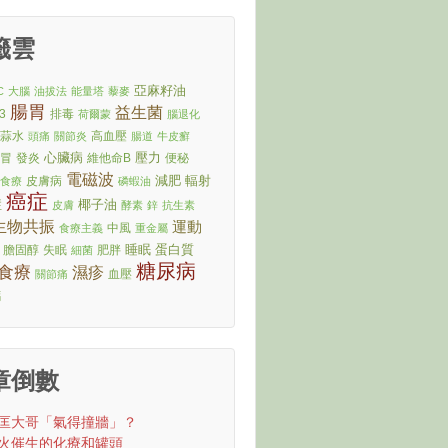
籤雲
亞麻籽油
C
大腦
油拔法
能量塔
藜麥
腸胃
益生菌
3
排毒
荷爾蒙
腦退化
蒜水
高血壓
頭痛
關節炎
腸道
牛皮癬
心臟病
壓力
感冒
發炎
維他命B
便秘
電磁波
減肥
輻射
皮膚病
食療
磷蝦油
癌症
症
椰子油
皮膚
酵素
鋅
抗生素
生物共振
運動
中風
食療主義
重金屬
睡眠
蛋白質
膽固醇
失眠
肥胖
細菌
糖尿病
食療
濕疹
血壓
關節痛
鈣
章倒數
匡大哥「氣得撞牆」？
火催生的化療和罐頭