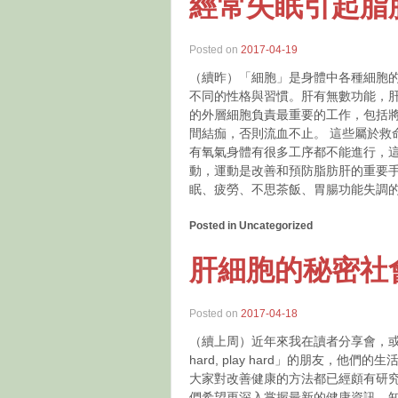
經常失眠引起脂
Posted on
2017-04-19
（續昨）「細胞」是身體中各種細胞
不同的性格與習慣。肝有無數功能，肝
的外層細胞負責最重要的工作，包括
間結痂，否則流血不止。 這些屬於救
有氧氣身體有很多工序都不能進行，
動，運動是改善和預防脂肪肝的重要手
眠、疲勞、不思茶飯、胃腸功能失調
Posted in Uncategorized
肝細胞的秘密社
Posted on
2017-04-18
（續上周）近年來我在讀者分享會，或
hard, play hard」的朋友
大家對改善健康的方法都已經頗有研
們希望更深入掌握最新的健康資訊，知