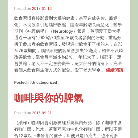
Posted on
2017-01-16
飲食習慣直接影響到大腦的健康，甚至造成失智、腦退
化。不良飲食引起腦部收縮，隨着年齡增長而惡化，醫學
期刊《神經病學》（Neurology）報道，英國愛丁堡大學
通過一項有1,000名70歲至76歲長者參與的研究，重點分
析了參加者的飲食習慣，發現這些飲食不平衡的人，在73
至76歲期間，腦部細胞的容量會損失18毫克，如果不及時
改善飲食，還會每年減少約2％。 年紀大了，腦部不一定
會萎縮，老人不一定會變癡呆，絕大部分的情況下，完全
看個人飲食與生活方式的配合。愛丁堡大學�…
繼續閱讀
Posted in Uncategorized
咖啡與你的脾氣
Posted on
2016-09-21
（續昨）咖啡因會刺激神經系統與內分泌，除了咖啡中含
有咖啡因，汽水、茶和巧克力中也含有咖啡因，所以不適
合12歲以下未發育的孩子，即使只是巧克力，也不可多