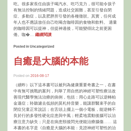
吃。很多家長任由孩子喝汽水、吃巧克力，很可能令孩子
有無法控制的情緒問題，造成社交困難，甚至引發自閉
症、多動症，以及肥胖所引發的各種徵狀。其實，任何成
年人也不應該放任自己吃喝含咖啡因的食物和飲料。 適量
的咖啡因可以提神，但提神過後，可能變得比之前更困
倦。咖�…
繼續閱讀
Posted in Uncategorized
自癒是大腦的本能
Posted on
2016-08-17
（續昨）以下這本書可以被列為健康重要奇書之一，在書
中有無可挑戰的案列，列舉了用自然的神經可塑性療法改
善現代醫學無法治療的病例，包括：用心走路可以逆轉柏
金遜症；聆聽濾去低頻的莫札特音樂，能讓群醫束手的自
閉症兒童正常說話；在舌頭上擺上一個小電板，能逆轉不
良於行的多發性硬化症患與中風；輕柔地震動後腦可以治
療注意力缺失；只是在病患頸後閃光便能治療腦傷…… 這
本書的名字是《自癒是大腦的本能：見證神經可塑性的治