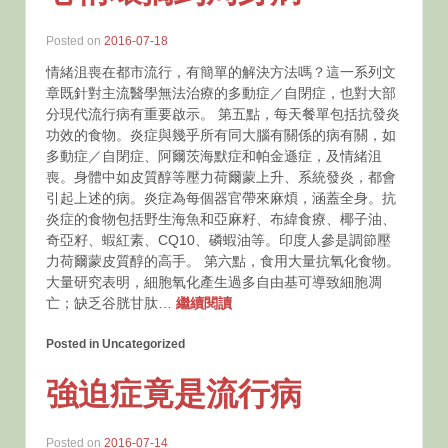
Posted on
2016-07-18
情緒沮喪在都市流行，有簡單的解決方法嗎？這一系列文
章既針對主流醫學無法治療的多動症／自閉症，也對大部
分現代流行病有重要啟示。 第五點，每天餐單包括抗發炎
功效的食物。炎症與幾乎所有同大腦有關係的病有關，如
多動症／自閉症、阿爾茨海默症和帕金遜症，及情緒沮
喪。身體中如皮質醇等壓力荷爾蒙上升、系統發炎，都會
引起上述的病。炎症為每個器官帶來麻煩，涵蓋全身。抗
炎症的食物包括野生海魚和亞麻籽、布緯食療、椰子油、
奇亞籽、蝦紅素、CQ10、磷蝦油等。印度人參是調節壓
力荷爾蒙皮質醇的高手。 第六點，食用大量抗氧化食物。
大量研究表明，細胞氧化產生過多自由基可導致細胞凋
亡；缺乏谷胱甘肽…
繼續閱讀
Posted in Uncategorized
強迫症竟是流行病
Posted on
2016-07-14