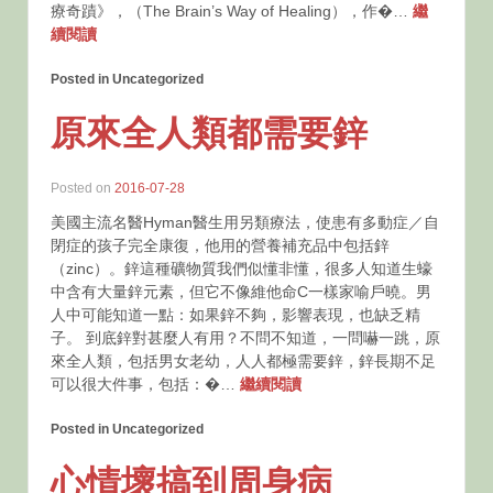
療奇蹟》，（The Brain’s Way of Healing），作�…
繼
續閱讀
Posted in Uncategorized
原來全人類都需要鋅
Posted on
2016-07-28
美國主流名醫Hyman醫生用另類療法，使患有多動症／自
閉症的孩子完全康復，他用的營養補充品中包括鋅
（zinc）。鋅這種礦物質我們似懂非懂，很多人知道生蠔
中含有大量鋅元素，但它不像維他命C一樣家喻戶曉。男
人中可能知道一點：如果鋅不夠，影響表現，也缺乏精
子。 到底鋅對甚麼人有用？不問不知道，一問嚇一跳，原
來全人類，包括男女老幼，人人都極需要鋅，鋅長期不足
可以很大件事，包括：�…
繼續閱讀
Posted in Uncategorized
心情壞搞到周身病