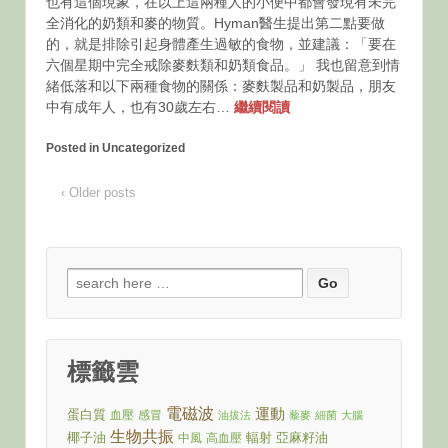
也有這個現象，在以上這兩種人的小便中都會發現有未完
全消化的奶類和麥的物質。Hyman醫生提出第二點要做
的，就是排除引起身體產生過敏的食物，並建議：「要在
六個星期中完全戒除麥麩類和奶類食品。」 我也留意到情
緒低落和以下兩種食物的關係：麥麩製品和奶製品，朋友
中有成年人，也有30歲左右…
繼續閱讀
Posted in Uncategorized
‹ Older posts
Search
for:
標籤雲
電磁波
運動
蛋白質
血壓
感冒
油拔法
藜麥
細菌
大腦
生物共振
椰子油
輻射
亞麻籽油
中風
高血壓