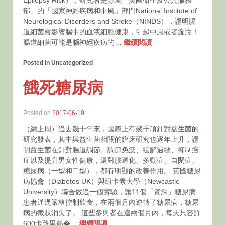
Epilepsy Risk），研究者是隸屬「美國衞生及公共服務
部」的「國家神經疾病和中風」部門National Institute of
Neurological Disorders and Stroke（NINDS），證明腸
道細菌會影響腦中的血液細胞健康，引起中風或者癲癇！
腸道細菌可能是腦神經疾病的…
繼續閱讀
Posted in Uncategorized
餓死糖尿病
Posted on
2017-06-19
（續上周）過去幾十年來，國際上有幾千項針對益生菌的
研究發表，其中與益生菌相關的臨床研究也逐年上升，證
明益生菌在針對腸道調節、調節免疫、緩解過敏、抑制癌
症以及提升男女性健康，還對腦退化、多動症、自閉症、
糖尿病（一型和二型），都有明顯的改善作用。 英國糖尿
病協會（Diabetes UK）與紐卡素大學（Newcastle
University）聯合做過一個實驗，讓11個「資深」糖尿病
患者通過嚴格控制飲食，在兩個月內逆轉了糖尿病，糖尿
病的徵狀消失了。 這些參與者在這兩個月內，每天只容許
600卡路里熱�…
繼續閱讀