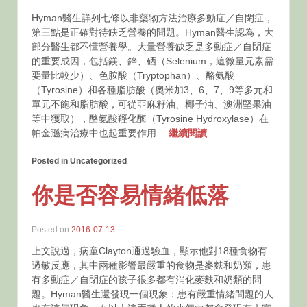
Hyman醫生詳列七條以非藥物方法治療多動症／自閉症，
第三點是正確對待缺乏營養的問題。Hyman醫生認為，大
部分醫生都不懂營養學。大量營養缺乏是多動症／自閉症
的重要成因，包括鎂、鋅、硒（Selenium，這微量元素需
要量比較少）、色胺酸（Tryptophan）、酪氨酸
（Tyrosine）和各種脂肪酸（奧米加3、6、7、9等多元和
單元不飽和脂肪酸，可從亞麻籽油、椰子油、澳洲堅果油
等中獲取），酪氨酸羥化酶（Tyrosine Hydroxylase）在
帕金遜病治療中也起重要作用…
繼續閱讀
Posted in Uncategorized
你是否容易情緒低落
Posted on
2016-07-13
上文說過，病童Clayton通過驗血，顯示他對18種食物有
過敏反應，其中兩種影響最嚴重的食物是麥麩和奶類，患
有多動症／自閉症的孩子很多都有消化麥麩和奶類的問
題。Hyman醫生還發現一個現象：患有嚴重情緒問題的人