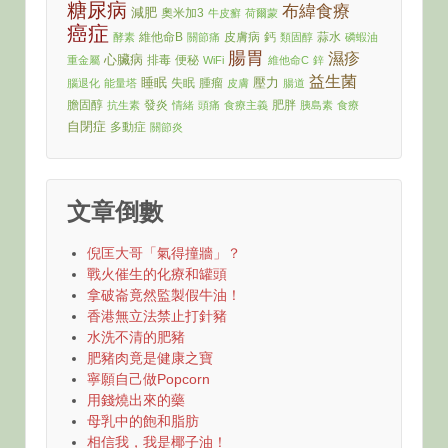
糖尿病
布緯食療
減肥
奧米加3
牛皮癬
荷爾蒙
癌症
維他命B
皮膚病
鈣
蒜水
酵素
關節痛
類固醇
磷蝦油
腸胃
濕疹
心臟病
排毒
便秘
重金屬
WiFi
維他命C
鋅
益生菌
睡眠
壓力
失眠
腫瘤
腦退化
能量塔
皮膚
腸道
膽固醇
發炎
肥胖
抗生素
情緒
頭痛
食療主義
胰島素
食療
自閉症
多動症
關節炎
文章倒數
倪匡大哥「氣得撞牆」？
戰火催生的化療和罐頭
拿破崙竟然監製假牛油！
香港無立法禁止打針豬
水洗不清的肥豬
肥豬肉竟是健康之寶
寧願自己做Popcorn
用錢燒出來的藥
母乳中的飽和脂肪
相信我，我是椰子油！