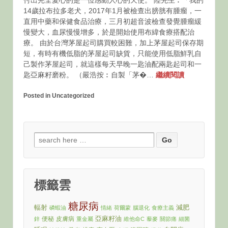
付出完全愛心的是一位感動人心的天使。 陸先生︰「我的
14歲拉布拉多老犬，2017年1月被檢查出膀胱有腫瘤，一
直用中藥和保健食品治療，三月初超音波檢查發覺腫瘤緩
慢變大，血尿慢慢增多，於是開始使用布緯食療搭配治
療。 由於台灣茅屋起司購買較困難，加上茅屋起司保存期
短，有時有機低脂的茅屋起司缺貨，只能使用低脂鮮乳自
己製作茅屋起司，就這樣每天早晚一匙油配兩匙起司和一
匙亞麻籽磨粉。 （嚴浩按︰自製「茅�…
繼續閱讀
Posted in Uncategorized
Search
for:
標籤雲
糖尿病
輻射
減肥
磷蝦油
情緒
荷爾蒙
腦退化
食療主義
亞麻籽油
便秘
皮膚病
鋅
重金屬
維他命C
藜麥
關節痛
細菌