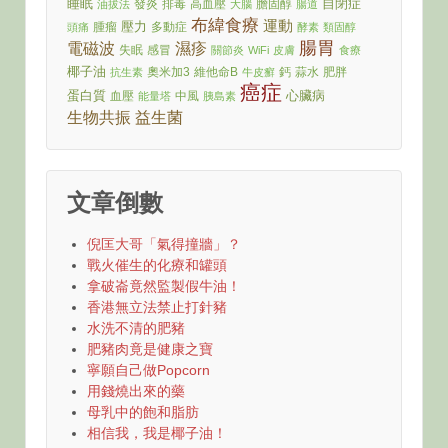
睡眠
自閉症
發炎
排毒
高血壓
膽固醇
油拔法
大腦
腸道
布緯食療
運動
壓力
腫瘤
多動症
頭痛
酵素
類固醇
腸胃
電磁波
濕疹
失眠
感冒
關節炎
WiFi
皮膚
食療
椰子油
奧米加3
維他命B
鈣
蒜水
肥胖
抗生素
牛皮癬
癌症
蛋白質
心臟病
血壓
中風
能量塔
胰島素
生物共振
益生菌
文章倒數
倪匡大哥「氣得撞牆」？
戰火催生的化療和罐頭
拿破崙竟然監製假牛油！
香港無立法禁止打針豬
水洗不清的肥豬
肥豬肉竟是健康之寶
寧願自己做Popcorn
用錢燒出來的藥
母乳中的飽和脂肪
相信我，我是椰子油！