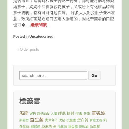
是否適宜；進餐時和孩子合吃一份餐，都可能將病毒傳染
給孩子。媽媽不卸粧就親吻孩子，又或臉上有化粧品時讓
孩子親吻，都有可能引起疾病。 許多大人對拉肚子並不在
意，致病細菌是通過口腔進入腸道的，因此帶菌者的口腔
也可�…
繼續閱讀
Posted in Uncategorized
‹ Older posts
Search
for:
標籤雲
濕疹
電磁波
睡眠
輻射
維他命B
排毒
失眠
WiFi
大腦
益生菌
蛋白質
奧米加3
便秘
鈣
類固醇
抗生素
食療主義
亞麻籽油
多動症
高血壓
關節痛
油拔法
重金屬
磷蝦油