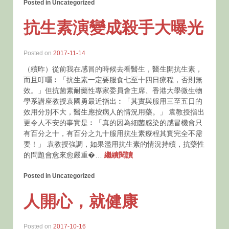
Posted in Uncategorized
抗生素演變成殺手大曝光
Posted on
2017-11-14
（續昨）從前我在感冒的時候去看醫生，醫生開抗生素，
而且叮囑︰「抗生素一定要服食七至十四日療程，否則無
效。」但抗菌素耐藥性專家委員會主席、香港大學微生物
學系講座教授袁國勇最近指出︰「其實與服用三至五日的
效用分別不大，醫生應按病人的情況用藥。」 袁教授指出
更令人不安的事實是︰「真的因為細菌感染的感冒機會只
有百分之十，有百分之九十服用抗生素療程其實完全不需
要！」 袁教授強調，如果濫用抗生素的情況持續，抗藥性
的問題會愈來愈嚴重�…
繼續閱讀
Posted in Uncategorized
人開心，就健康
Posted on
2017-10-16