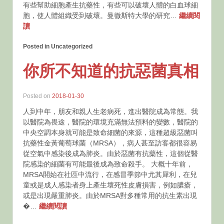
有些幫助細胞產生抗藥性，有些可以破壞人體的白血球細
胞，使人體組織受到破壞。曼徹斯特大學的研究…
繼續閱
讀
Posted in Uncategorized
你所不知道的抗惡菌真相
Posted on
2018-01-30
人到中年，朋友和親人生老病死，進出醫院成為常態。我
以醫院為畏途，醫院的環境充滿無法預料的變數，醫院的
中央空調本身就可能是致命細菌的來源，這種超級惡菌叫
抗藥性金黃葡萄球菌（MRSA），病人甚至訪客都很容易
從空氣中感染後成為肺炎。由於惡菌有抗藥性，這個從醫
院感染的細菌有可能最後成為致命殺手。 大概十年前，
MRSA開始在社區中流行，在感冒季節中尤其犀利，在兒
童或是成人感染者身上產生壞死性皮膚損害，例如膿瘡，
或是出現嚴重肺炎。由於MRSA對多種常用的抗生素出現
�…
繼續閱讀