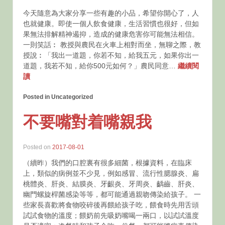
今天隨意為大家分享一些有趣的小品，希望你開心了，人
也就健康。即使一個人飲食健康，生活習慣也很好，但如
果無法排解精神遏抑，造成的健康危害你可能無法相信。
一則笑話︰ 教授與農民在火車上相對而坐，無聊之際，教
授說︰「我出一道題，你若不知，給我五元，如果你出一
道題，我若不知，給你500元如何？」農民同意…
繼續閱
讀
Posted in Uncategorized
不要嘴對着嘴親我
Posted on
2017-08-01
（續昨）我們的口腔裏有很多細菌，根據資料，在臨床
上，類似的病例並不少見，例如感冒、流行性腮腺炎、扁
桃體炎、肝炎、結膜炎、牙齦炎、牙周炎、齲齒、肝炎、
幽門螺旋桿菌感染等等，都可能通過親吻傳染給孩子。 一
些家長喜歡將食物咬碎後再餵給孩子吃，餵食時先用舌頭
試試食物的溫度；餵奶前先吸奶嘴喝一兩口，以試試溫度