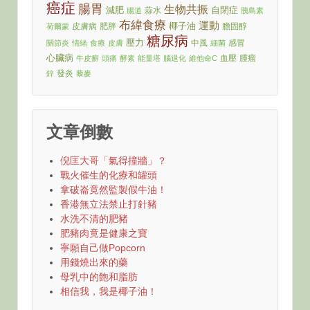
癌症
腸胃
生物共振
減肥
自閉症
蒜水
腸道
胰島素
布緯食療
運動
椰子油
皮膚病
肥胖
膽固醇
荷爾蒙
糖尿病
壓力
中風
感冒
關節炎
情緒
食療
皮膚
細菌
心臟病
血壓
腫瘤
牛皮癬
頭痛
酵素
能量塔
腦退化
維他命C
發炎
鋅
藜麥
文章倒數
倪匡大哥「氣得撞牆」？
戰火催生的化療和罐頭
拿破崙竟然監製假牛油！
香港無立法禁止打針豬
水洗不清的肥豬
肥豬肉竟是健康之寶
寧願自己做Popcorn
用錢燒出來的藥
母乳中的飽和脂肪
相信我，我是椰子油！