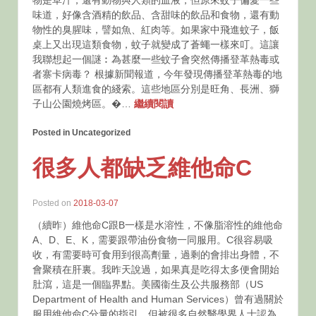
物是草汁，還有動物與人類的血液，但原來蚊子偏愛一些
味道，好像含酒精的飲品、含甜味的飲品和食物，還有動
物性的臭腥味，譬如魚、紅肉等。如果家中飛進蚊子，飯
桌上又出現這類食物，蚊子就變成了蒼蠅一樣來叮。這讓
我聯想起一個謎︰為甚麼一些蚊子會突然傳播登革熱毒或
者寨卡病毒？ 根據新聞報道，今年發現傳播登革熱毒的地
區都有人類進食的綫索。這些地區分別是旺角、長洲、獅
子山公園燒烤區。�…
繼續閱讀
Posted in Uncategorized
很多人都缺乏維他命C
Posted on
2018-03-07
（續昨）維他命C跟B一樣是水溶性，不像脂溶性的維他命
A、D、E、K，需要跟帶油份食物一同服用。C很容易吸
收，有需要時可食用到很高劑量，過剩的會排出身體，不
會聚積在肝裏。我昨天說過，如果真是吃得太多便會開始
肚瀉，這是一個臨界點。美國衞生及公共服務部（US
Department of Health and Human Services）曾有過關於
服用維他命C分量的指引，但被很多自然醫學界人士認為