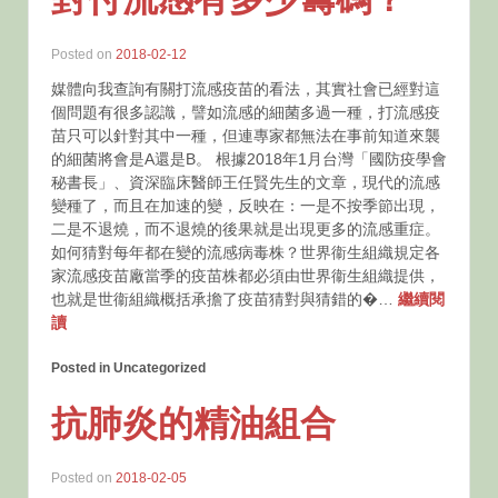
Posted on
2018-02-12
媒體向我查詢有關打流感疫苗的看法，其實社會已經對這
個問題有很多認識，譬如流感的細菌多過一種，打流感疫
苗只可以針對其中一種，但連專家都無法在事前知道來襲
的細菌將會是A還是B。 根據2018年1月台灣「國防疫學會
秘書長」、資深臨床醫師王任賢先生的文章，現代的流感
變種了，而且在加速的變，反映在：一是不按季節出現，
二是不退燒，而不退燒的後果就是出現更多的流感重症。
如何猜對每年都在變的流感病毒株？世界衞生組織規定各
家流感疫苗廠當季的疫苗株都必須由世界衞生組織提供，
也就是世衞組織概括承擔了疫苗猜對與猜錯的�…
繼續閱
讀
Posted in Uncategorized
抗肺炎的精油組合
Posted on
2018-02-05