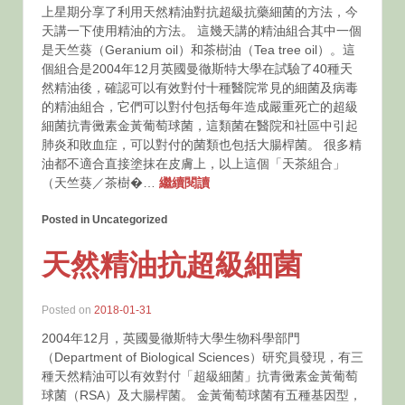
上星期分享了利用天然精油對抗超級抗藥細菌的方法，今
天講一下使用精油的方法。 這幾天講的精油組合其中一個
是天竺葵（Geranium oil）和茶樹油（Tea tree oil）。這
個組合是2004年12月英國曼徹斯特大學在試驗了40種天
然精油後，確認可以有效對付十種醫院常見的細菌及病毒
的精油組合，它們可以對付包括每年造成嚴重死亡的超級
細菌抗青黴素金黃葡萄球菌，這類菌在醫院和社區中引起
肺炎和敗血症，可以對付的菌類也包括大腸桿菌。 很多精
油都不適合直接塗抹在皮膚上，以上這個「天茶組合」
（天竺葵／茶樹�…
繼續閱讀
Posted in Uncategorized
天然精油抗超級細菌
Posted on
2018-01-31
2004年12月，英國曼徹斯特大學生物科學部門
（Department of Biological Sciences）研究員發現，有三
種天然精油可以有效對付「超級細菌」抗青黴素金黃葡萄
球菌（RSA）及大腸桿菌。 金黃葡萄球菌有五種基因型，