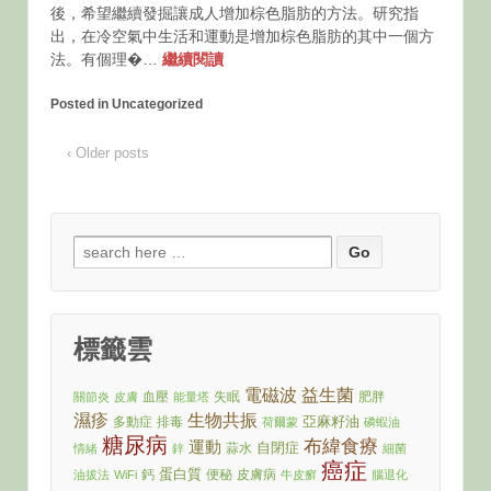
後，希望繼續發掘讓成人增加棕色脂肪的方法。研究指
出，在冷空氣中生活和運動是增加棕色脂肪的其中一個方
法。有個理�…
繼續閱讀
Posted in Uncategorized
‹ Older posts
Search
for:
標籤雲
電磁波
益生菌
血壓
失眠
肥胖
關節炎
皮膚
能量塔
濕疹
生物共振
亞麻籽油
多動症
排毒
荷爾蒙
磷蝦油
糖尿病
布緯食療
運動
自閉症
蒜水
情緒
鋅
細菌
癌症
蛋白質
鈣
便秘
皮膚病
油拔法
WiFi
牛皮癬
腦退化