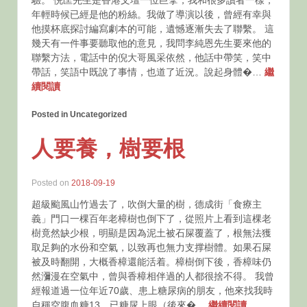
驗。 倪匡先生是香港文壇一位巨擘，我和很多讀者一樣，
年輕時候已經是他的粉絲。我做了導演以後，曾經有幸與
他摸杯底探討編寫劇本的可能，遺憾逐漸失去了聯繫。 這
幾天有一件事要聽取他的意見，我問李純恩先生要來他的
聯繫方法，電話中的倪大哥風采依然，他話中帶笑，笑中
帶話，笑語中既說了事情，也道了近況。說起身體�…
繼
續閱讀
Posted in Uncategorized
人要養，樹要根
Posted on
2018-09-19
超級颱風山竹過去了，吹倒大量的樹，德成街「食療主
義」門口一棵百年老樟樹也倒下了，從照片上看到這棵老
樹竟然缺少根，明顯是因為泥土被石屎覆蓋了，根無法獲
取足夠的水份和空氣，以致再也無力支撑樹體。如果石屎
被及時翻開，大概香樟還能活着。樟樹倒下後，香樟味仍
然瀰漫在空氣中，曾與香樟相伴過的人都很捨不得。 我曾
經報道過一位年近70歲、患上糖尿病的朋友，他來找我時
自稱空腹血糖13，已糖尿上眼（後來�…
繼續閱讀