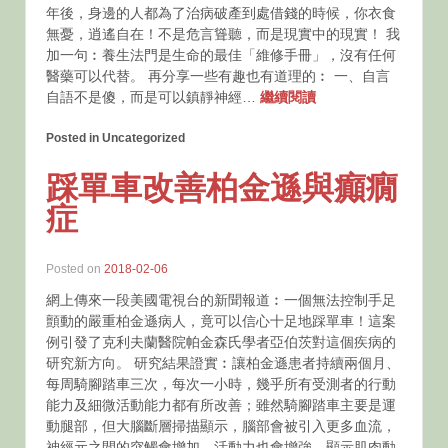
年後，身邊的人都為了治病破產到處借錢的時候，你衣食
無憂，逍遙自在！不是危言聳聽，而是現實中的現實！ 我
加一句︰養生法門是生命的最佳「維修手冊」，沒有任何
醫藥可以代替。 再分享一些有趣也有道理的︰ 一、自言
自語不是傻，而是可以鎮靜神經…
繼續閱讀
Posted in Uncategorized
踩單車改善柏金遜與癲癇
症
Posted on
2018-02-06
網上傳來一段美國電視台的新聞報道︰一個無法控制手足
顫動的嚴重柏金遜病人，竟可以信心十足地踩單車！這案
例引發了克利夫蘭醫院帕金森氏學者亞伯茨對這個疾病的
研究新方向。 研究結果證實︰讓柏金遜患者持續兩個月、
每周騎腳踏車三次，每次一小時，幾乎所有受測者的行動
能力及細微活動能力都有所改善；雖然騎腳踏車主要是運
動腿部，但大腦斷層掃描顯示，腦部會被引入更多血流，
神經元之間的突觸會增加，活動力也會增強，顯示肌肉動