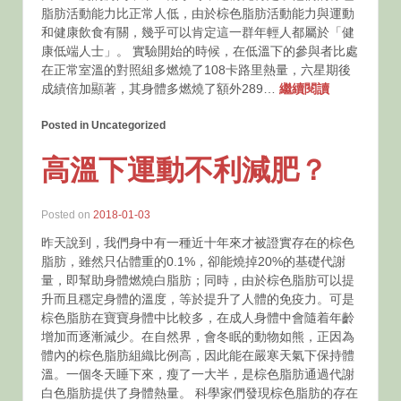
脂肪活動能力比正常人低，由於棕色脂肪活動能力與運動
和健康飲食有關，幾乎可以肯定這一群年輕人都屬於「健
康低端人士」。 實驗開始的時候，在低溫下的參與者比處
在正常室溫的對照組多燃燒了108卡路里熱量，六星期後
成績倍加顯著，其身體多燃燒了額外289…
繼續閱讀
Posted in Uncategorized
高溫下運動不利減肥？
Posted on
2018-01-03
昨天說到，我們身中有一種近十年來才被證實存在的棕色
脂肪，雖然只佔體重的0.1%，卻能燒掉20%的基礎代謝
量，即幫助身體燃燒白脂肪；同時，由於棕色脂肪可以提
升而且穩定身體的溫度，等於提升了人體的免疫力。可是
棕色脂肪在寶寶身體中比較多，在成人身體中會隨着年齡
增加而逐漸減少。在自然界，會冬眠的動物如熊，正因為
體內的棕色脂肪組織比例高，因此能在嚴寒天氣下保持體
溫。一個冬天睡下來，瘦了一大半，是棕色脂肪通過代謝
白色脂肪提供了身體熱量。 科學家們發現棕色脂肪的存在