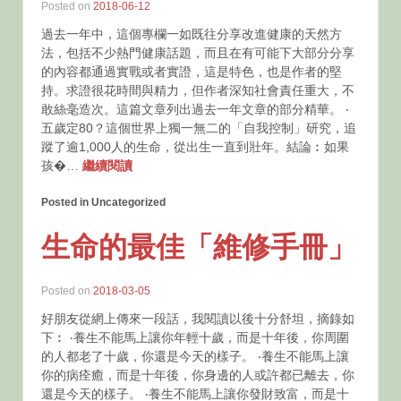
Posted on
2018-06-12
過去一年中，這個專欄一如既往分享改進健康的天然方
法，包括不少熱門健康話題，而且在有可能下大部分分享
的內容都通過實戰或者實證，這是特色，也是作者的堅
持。求證很花時間與精力，但作者深知社會責任重大，不
敢絲毫造次。這篇文章列出過去一年文章的部分精華。 ‧
五歲定80？這個世界上獨一無二的「自我控制」研究，追
蹤了逾1,000人的生命，從出生一直到壯年。結論︰如果
孩�…
繼續閱讀
Posted in Uncategorized
生命的最佳「維修手冊」
Posted on
2018-03-05
好朋友從網上傳來一段話，我閱讀以後十分舒坦，摘錄如
下︰ ‧養生不能馬上讓你年輕十歲，而是十年後，你周圍
的人都老了十歲，你還是今天的樣子。 ‧養生不能馬上讓
你的病痊癒，而是十年後，你身邊的人或許都已離去，你
還是今天的樣子。 ‧養生不能馬上讓你發財致富，而是十