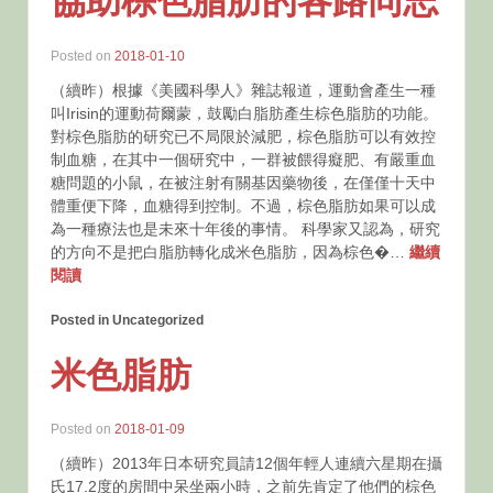
協助棕色脂肪的各路同志
Posted on
2018-01-10
（續昨）根據《美國科學人》雜誌報道，運動會產生一種
叫Irisin的運動荷爾蒙，鼓勵白脂肪產生棕色脂肪的功能。
對棕色脂肪的研究已不局限於減肥，棕色脂肪可以有效控
制血糖，在其中一個研究中，一群被餵得癡肥、有嚴重血
糖問題的小鼠，在被注射有關基因藥物後，在僅僅十天中
體重便下降，血糖得到控制。不過，棕色脂肪如果可以成
為一種療法也是未來十年後的事情。 科學家又認為，研究
的方向不是把白脂肪轉化成米色脂肪，因為棕色�…
繼續
閱讀
Posted in Uncategorized
米色脂肪
Posted on
2018-01-09
（續昨）2013年日本研究員請12個年輕人連續六星期在攝
氏17.2度的房間中呆坐兩小時，之前先肯定了他們的棕色