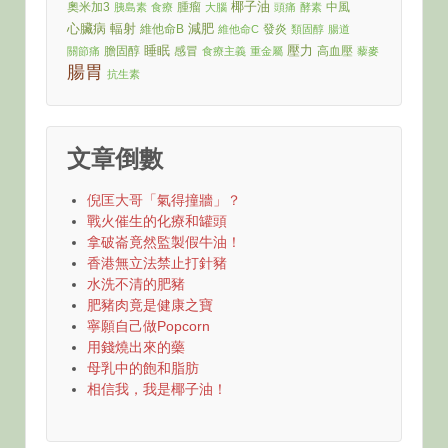
椰子油
奧米加3
腫瘤
中風
胰島素
食療
大腦
頭痛
酵素
心臟病
輻射
減肥
維他命B
發炎
維他命C
類固醇
腸道
睡眠
壓力
膽固醇
感冒
高血壓
關節痛
食療主義
重金屬
藜麥
腸胃
抗生素
文章倒數
倪匡大哥「氣得撞牆」？
戰火催生的化療和罐頭
拿破崙竟然監製假牛油！
香港無立法禁止打針豬
水洗不清的肥豬
肥豬肉竟是健康之寶
寧願自己做Popcorn
用錢燒出來的藥
母乳中的飽和脂肪
相信我，我是椰子油！