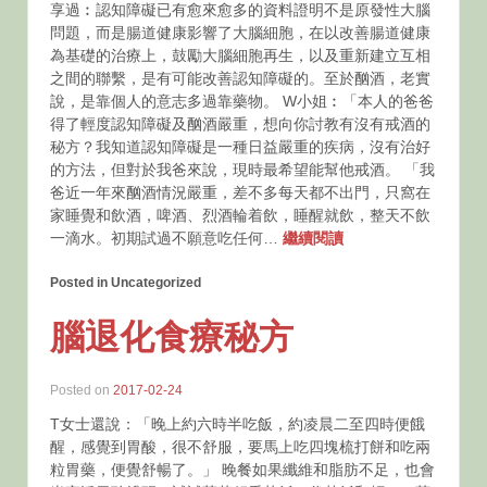
享過︰認知障礙已有愈來愈多的資料證明不是原發性大腦
問題，而是腸道健康影響了大腦細胞，在以改善腸道健康
為基礎的治療上，鼓勵大腦細胞再生，以及重新建立互相
之間的聯繫，是有可能改善認知障礙的。至於酗酒，老實
說，是靠個人的意志多過靠藥物。 W小姐︰「本人的爸爸
得了輕度認知障礙及酗酒嚴重，想向你討教有沒有戒酒的
秘方？我知道認知障礙是一種日益嚴重的疾病，沒有治好
的方法，但對於我爸來說，現時最希望能幫他戒酒。 「我
爸近一年來酗酒情況嚴重，差不多每天都不出門，只窩在
家睡覺和飲酒，啤酒、烈酒輪着飲，睡醒就飲，整天不飲
一滴水。初期試過不願意吃任何…
繼續閱讀
Posted in Uncategorized
腦退化食療秘方
Posted on
2017-02-24
T女士還說：「晚上約六時半吃飯，約凌晨二至四時便餓
醒，感覺到胃酸，很不舒服，要馬上吃四塊梳打餅和吃兩
粒胃藥，便覺舒暢了。」 晚餐如果纖維和脂肪不足，也會