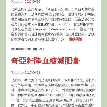
Posted on
2017-06-26
（續上周）上周介紹了「奇亞籽花粉蜜」︰奇亞籽加蜂蜜
與花粉沖水，是兩餐之間理想的點心，連糖尿病人都可以
將之包括在餐單內去吸取蜂蜜的多種療效，但當然要計算
在每日的碳水化學物的總和裏。 2004年一個杜拜的實驗
（刊登在美國《Journal of Medicinal Food》）顯示︰蜂
蜜相對蔗糖或普通葡萄糖水有明顯較低的升糖效果，是糖
尿病患者需要加甜時較佳的選擇。深…
繼續閱讀
Posted in Uncategorized
奇亞籽降血糖減肥膏
Posted on
2017-06-23
（續昨）我們提倡的是無飢餓減肥，減肥的重要已經不單
純是外貌問題。根據世界癌症協會資訊，腰圍每增加一英
吋，患癌症的風險就增加了八倍。 對糖尿病的風險就更明
顯，根據世界衞生組織2016年的統計，中國的糖尿病人有
1.1億，另外有五億以上是處於糖尿病前期，我國人口13
億，竟然近一半有糖尿病的風險！又根據香港衞生防護中