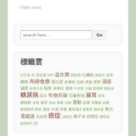
‹ Older posts
Search
for:
標籤雲
益生菌
心臟病
抗生素
鋅
重金屬
WiFi
關節痛
腦退化
食療
布緯食療
濕疹
睡眠
蛋白質
皮膚病
失眠
便秘
肥胖
減肥
輻射
多動症
腫瘤
食療主義
牛皮癬
大腦
類固醇
關節炎
糖尿病
腸胃
生物共振
亞麻籽油
蒜水
腸道
運動
膽固醇
感冒
血壓
皮膚
情緒
藜麥
頭痛
荷爾蒙
細菌
壓力
維他命B
發炎
中風
排毒
奧米加3
酵素
能量塔
胰島素
癌症
電磁波
椰子油
自閉症
高血壓
油拔法
磷蝦油
鈣
維他命C