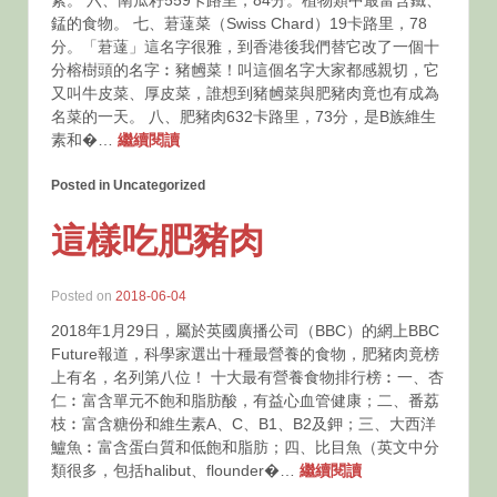
素。 六、南瓜籽559卡路里，84分。植物類中最富含鐵、
錳的食物。 七、莙薘菜（Swiss Chard）19卡路里，78
分。「莙薘」這名字很雅，到香港後我們替它改了一個十
分榕樹頭的名字︰豬乸菜！叫這個名字大家都感親切，它
又叫牛皮菜、厚皮菜，誰想到豬乸菜與肥豬肉竟也有成為
名菜的一天。 八、肥豬肉632卡路里，73分，是B族維生
素和�…
繼續閱讀
Posted in Uncategorized
這樣吃肥豬肉
Posted on
2018-06-04
2018年1月29日，屬於英國廣播公司（BBC）的網上BBC
Future報道，科學家選出十種最營養的食物，肥豬肉竟榜
上有名，名列第八位！ 十大最有營養食物排行榜︰一、杏
仁︰富含單元不飽和脂肪酸，有益心血管健康；二、番荔
枝︰富含糖份和維生素A、C、B1、B2及鉀；三、大西洋
鱸魚︰富含蛋白質和低飽和脂肪；四、比目魚（英文中分
類很多，包括halibut、flounder�…
繼續閱讀