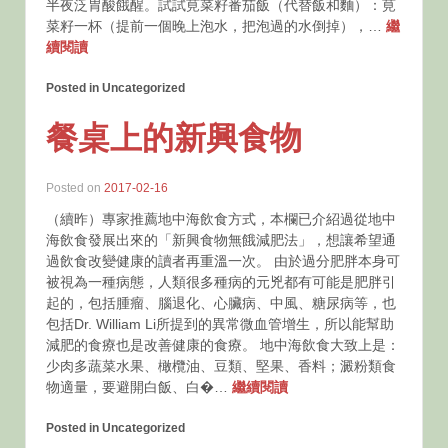
半夜泛胃酸餓醒。試試莧菜籽番茄飯（代替飯和麵）：莧
菜籽一杯（提前一個晚上泡水，把泡過的水倒掉），…
繼
續閱讀
Posted in Uncategorized
餐桌上的新興食物
Posted on
2017-02-16
（續昨）專家推薦地中海飲食方式，本欄已介紹過從地中
海飲食發展出來的「新興食物無餓減肥法」，想讓希望通
過飲食改變健康的讀者再重溫一次。 由於過分肥胖本身可
被視為一種病態，人類很多種病的元兇都有可能是肥胖引
起的，包括腫瘤、腦退化、心臟病、中風、糖尿病等，也
包括Dr. William Li所提到的異常微血管增生，所以能幫助
減肥的食療也是改善健康的食療。 地中海飲食大致上是：
少肉多蔬菜水果、橄欖油、豆類、堅果、香料；澱粉類食
物適量，要避開白飯、白�…
繼續閱讀
Posted in Uncategorized