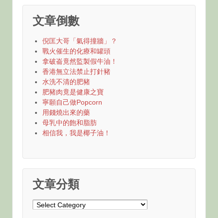
文章倒數
倪匡大哥「氣得撞牆」？
戰火催生的化療和罐頭
拿破崙竟然監製假牛油！
香港無立法禁止打針豬
水洗不清的肥豬
肥豬肉竟是健康之寶
寧願自己做Popcorn
用錢燒出來的藥
母乳中的飽和脂肪
相信我，我是椰子油！
文章分類
文
章