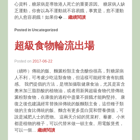
心資料，糖尿病是導致港人死亡的重要原因。 糖尿病人缺
乏運動，你會以為不運動就不容易餓，事實是，愈不運動
的人愈容易餓！如果你�…
繼續閱讀
Posted in Uncategorized
超級食物輪流出場
Posted on
2017-06-22
（續昨）傳統的飯、麵澱粉類主食含醣份很高，對糖尿病
人不利，可考慮少吃這類食物，但這樣可能經常會有飢餓
感。 我們提倡的方法，是增加攝取健康食油，尤其是富含
奧米加三脂肪酸的植物油，或者用新興超級食物代替傳統
澱粉類食物，在康復的過程中盡量不捱餓才能夠堅持。 康
復之後也建議經常替換掉傳統的飯麵類主食，這些種子類
做的主食比傳統的飯、麵含有更多蛋白質和營養價值，可
說是減肥人士的恩物。 這兩天介紹的莧菜籽、藜麥、小米
都是植物的種子，可以代替米做一頓主食。用電飯煲煮，
可以一個…
繼續閱讀