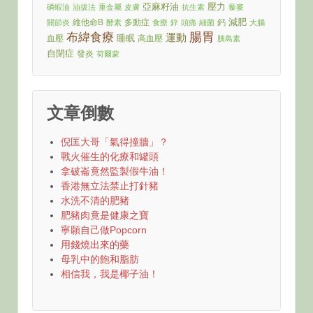
亞麻籽油
壓力
磷蝦油
油拔法
重金屬
皮膚
抗生素
藜麥
減肥
維他命B
多動症
鈣
關節炎
酵素
食療
鋅
頭痛
細菌
大腦
腸胃
布緯食療
運動
睡眠
血壓
高血壓
胰島素
自閉症
發炎
荷爾蒙
文章倒數
倪匡大哥「氣得撞牆」？
戰火催生的化療和罐頭
拿破崙竟然監製假牛油！
香港無立法禁止打針豬
水洗不清的肥豬
肥豬肉竟是健康之寶
寧願自己做Popcorn
用錢燒出來的藥
母乳中的飽和脂肪
相信我，我是椰子油！