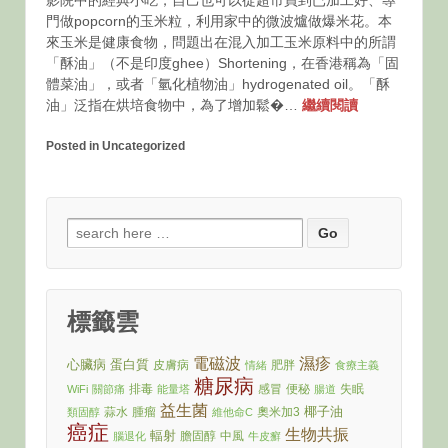
影院中的經典小吃，自己也可以從超市買到已加工好、專
門做popcorn的玉米粒，利用家中的微波爐做爆米花。本
來玉米是健康食物，問題出在混入加工玉米原料中的所謂
「酥油」（不是印度ghee）Shortening，在香港稱為「固
體菜油」，或者「氫化植物油」hydrogenated oil。「酥
油」泛指在烘培食物中，為了增加鬆�…
繼續閱讀
Posted in Uncategorized
Search
for:
標籤雲
電磁波
濕疹
心臟病
蛋白質
皮膚病
肥胖
情緒
食療主義
糖尿病
排毒
感冒
便秘
失眠
WiFi
關節痛
能量塔
腸道
益生菌
椰子油
蒜水
腫瘤
奧米加3
類固醇
維他命C
癌症
生物共振
輻射
膽固醇
中風
腦退化
牛皮癬