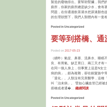
製造的廢物排出。要幫助腎臟，我們
廁所，你家的廁所總是缺少水，會有甚
問題，在你通過飲茶灌水把尿液顏色從
的生理狀態下，我們人類體內有一套
Posted in Uncategorized
要等到搭橋、通
Posted on
2017-05-23
（續昨）氣促、鼻塞、流鼻水、睡眠
良、有胃氣、缺乏胃口、兩三天才有
在同一個人身上，但事實上這是N女士
病的病」，頗為複雜，卻在銀髮族中
「退化」。人類沒有完美醫學，這種
叫「治未病」。 譬如心臟血管已經被
搭橋或者通�…
繼續閱讀
Posted in Uncategorized