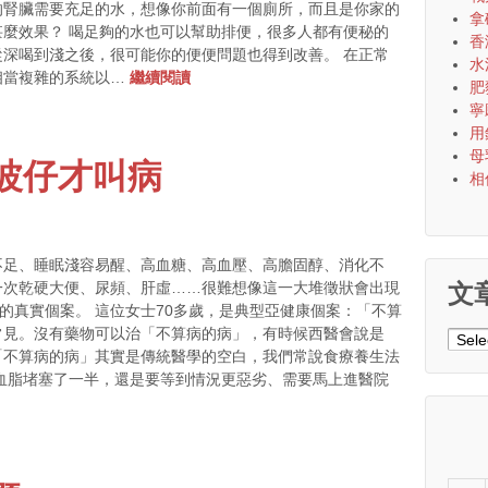
的腎臟需要充足的水，想像你前面有一個廁所，而且是你家的
拿
麼效果？ 喝足夠的水也可以幫助排便，很多人都有便秘的
香
深喝到淺之後，很可能你的便便問題也得到改善。 在正常
水
相當複雜的系統以…
繼續閱讀
肥
寧
用
母
波仔才叫病
相
不足、睡眠淺容易醒、高血糖、高血壓、高膽固醇、消化不
一次乾硬大便、尿頻、肝虛……很難想像這一大堆徵狀會出現
文
的真實個案。 這位女士70多歲，是典型亞健康個案：「不算
常見。沒有藥物可以治「不算病的病」，有時候西醫會說是
文
「不算病的病」其實是傳統醫學的空白，我們常說食療養生法
章
血脂堵塞了一半，還是要等到情況更惡劣、需要馬上進醫院
分
類