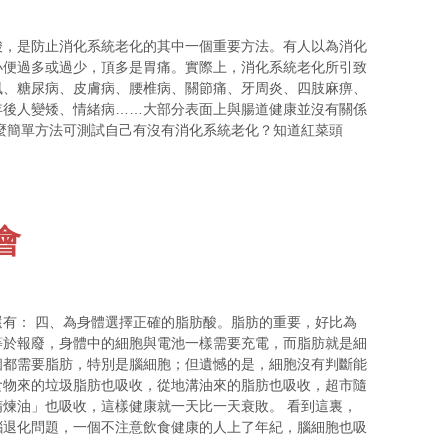
酸，是防止消化系統老化的其中一個重要方法。有人以為消化
小便過多或過少，頂多是胃痛。實際上，消化系統老化所引致
風、糖尿病、皮膚病、腰椎病、關節痛、牙周炎、四肢麻痹、
年後人變矮、情緒病……大部分表面上與腸道健康並沒有關係
麼簡單方法可測試自己有沒有消化系統老化？知道紅菜頭
會
有： 四、為身體選擇正確的脂肪酸。脂肪的重要，好比為
等於報廢，身體中的細胞與電池一樣需要充電，而脂肪就是細
個都需要脂肪，特別是腦細胞；但遺憾的是，細胞沒有判斷能
食物來的垃圾脂肪也吸收，從地溝油來的脂肪也吸收，超市隨
煉油」也吸收，這樣健康就一天比一天衰敗。 看到這裏，
腦退化問題，一個不注意飲食健康的人上了年紀，腦細胞也吸