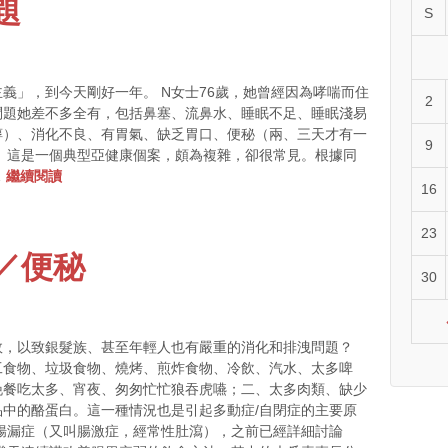
題
S
主義」，到今天剛好一年。 N女士76歲，她曾經因為哮喘而住
2
問題她差不多全有，包括鼻塞、流鼻水、睡眠不足、睡眠淺易
醇）、消化不良、有胃氣、缺乏胃口、便秘（兩、三天才有一
9
 這是一個典型亞健康個案，頗為複雜，卻很常見。根據同
…
繼續閱讀
16
23
／便秘
30
敗，以致銀髮族、甚至年輕人也有嚴重的消化和排洩問題？
工食物、垃圾食物、燒烤、煎炸食物、冷飲、汽水、太多啤
晚餐吃太多、宵夜、匆匆忙忙狼吞虎嚥；二、太多肉類、缺少
中的酪蛋白。這一種情況也是引起多動症/自閉症的主要原
腸漏症（又叫腸激症，經常性肚瀉），之前已經詳細討論