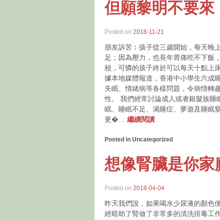
但願黎明不要來
Posted on
2018-11-21
朋友訴苦︰孩子從三歲開始，每天晚上
足；因為壓力，也長年胃痛吃不下飯
校，可憐的孩子終於可以每天十點上床
據本地媒體報道，香港中小學生六成
失眠、情緒病等各樣問題，令病情轉
性。 我們經常討論成人或者銀髮族睡
眠、睡眠不足、渴睡症、夢遊及睡眠
更�…
繼續閱讀
Posted in Uncategorized
想像腎臟是你家
Posted on
2018-04-04
昨天我們說，如果喝水少尿液的顏色
經暗助了腎做了非常多的清洗排毒工作