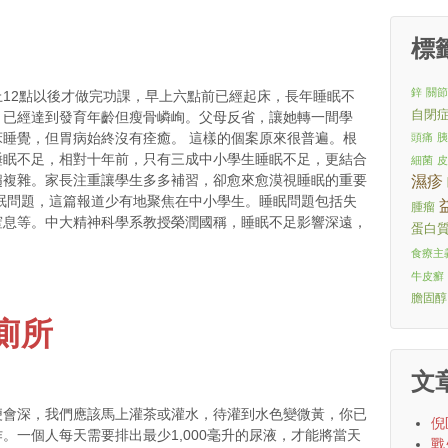
標
鋅
關
12點以後才做完功課，早上六點前已經起床，長年睡眠不
自閉
，已經達到發育年齡但瘦骨嶙峋。父母反省，讓她轉一間學
睡覺，但胃病始終沒有痊癒。 這樣的個案原來很普遍。根
頭痛
睡眠不足，相對十年前，只有三成中小學生睡眠不足，更結合
細菌
趨複雜。家長注重讓學生多多補習，卻愈來愈漠視睡眠的重要
濕疹
眠問題，這篇報道少有地聚焦在中小學生。睡眠問題包括失
腫瘤
窒息等。中大精神科學系教授榮潤國稱，睡眠不足影響深遠，
蛋白
食療主
牛皮癬
膽固醇
廁所
文
便會深，我們應該馬上灌茶或灌水，待灌到水色變微黃，你已
倪
。一個人每天需要排出最少1,000毫升的尿液，才能將當天
戰