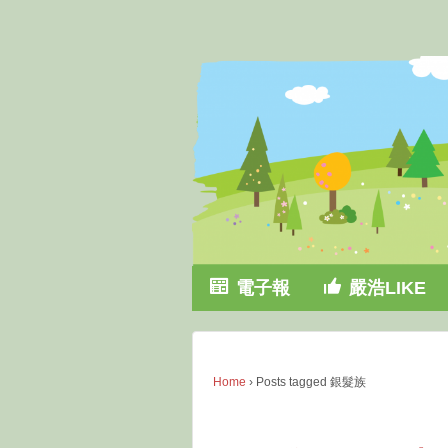
↓
SKIP
TO
MAIN
CONTENT
電子報
嚴浩LIKE
Home
›
Posts tagged 銀髮族