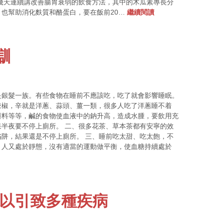
幾天連續講改善腸胃衰弱的飲食方法，其中的木瓜素專長分
也幫助消化麩質和酪蛋白，要在飯前20…
繼續閱讀
瞓
是銀髮一族。有些食物在睡前不應該吃，吃了就會影響睡眠。
辣椒，辛就是洋蔥、蒜頭、薑一類，很多人吃了洋蔥睡不着
醬料等等，鹹的食物使血液中的鈉升高，造成水腫，要飲用充
半夜要不停上廁所。 二、很多花茶、草本茶都有安寧的效
阱，結果還是不停上廁所。 三、睡前吃太甜、吃太飽，不
，人又處於靜態，沒有適當的運動做平衡，使血糖持續處於
可以引致多種疾病