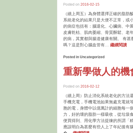
Posted on
2016-02-15
（續上周五）為身體選擇正確的脂肪
系統老化的結果只是大便不正常，或
的病症包括有：腦退化、心臟病、中
皮膚乾枯、肌肉萎縮、骨質酥鬆、老
的病，其實都與腸道健康有關。 有甚
嗎？這是對心腦血管有…
繼續閱讀
Posted in Uncategorized
重新學做人的機
Posted on
2016-02-12
（續上周）防止消化系統老化的方法還
手機充電，手機電池如果無處充電就
胞的電，身體中以億萬計的細胞每一
力，好的壞的脂肪一樣吸收，從垃圾
便買得到、用化學方法提煉的所謂「精
應該明白為甚麼有些人上了年紀後有
�…
繼續閱讀