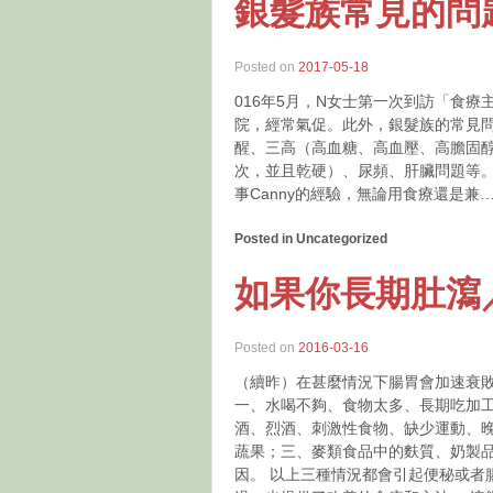
銀髮族常見的問
Posted on
2017-05-18
016年5月，N女士第一次到訪「食療
院，經常氣促。此外，銀髮族的常見
醒、三高（高血糖、高血壓、高膽固
次，並且乾硬）、尿頻、肝臟問題等。
事Canny的經驗，無論用食療還是兼
Posted in Uncategorized
如果你長期肚瀉
Posted on
2016-03-16
（續昨）在甚麼情況下腸胃會加速衰
一、水喝不夠、食物太多、長期吃加
酒、烈酒、刺激性食物、缺少運動、
蔬果；三、麥類食品中的麩質、奶製品
因。 以上三種情況都會引起便秘或者