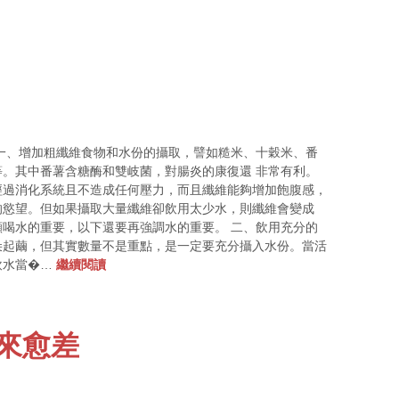
一、增加粗纖維食物和水份的攝取，譬如糙米、十穀米、番
。其中番薯含糖酶和雙岐菌，對腸炎的康復還 非常有利。
經過消化系統且不造成任何壓力，而且纖維能夠增加飽腹感，
的慾望。但如果攝取大量纖維卻飲用太少水，則纖維會變成
喝水的重要，以下還要再強調水的重要。 二、飲用充分的
朵起繭，但其實數量不是重點，是一定要充分攝入水份。當活
飲水當�…
繼續閱讀
愈來愈差