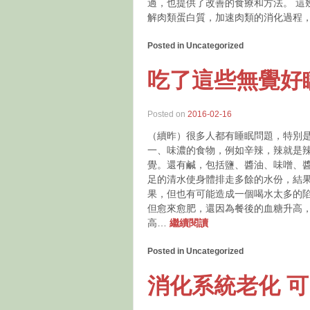
過，也提供了改善的食療和方法。 這
解肉類蛋白質，加速肉類的消化過程，
Posted in Uncategorized
吃了這些無覺好
Posted on
2016-02-16
（續昨）很多人都有睡眠問題，特別
一、味濃的食物，例如辛辣，辣就是
覺。還有鹹，包括鹽、醬油、味噌、
足的清水使身體排走多餘的水份，結果
果，但也有可能造成一個喝水太多的陷
但愈來愈肥，還因為餐後的血糖升高
高…
繼續閱讀
Posted in Uncategorized
消化系統老化 