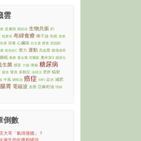
籤雲
生物共振
皮膚病
鈣
節痛
關節炎
布緯食療
症
椰子油
失眠
能量塔
食療
心臟病
排毒
胰島素
抗生素
酵素
類固醇
運動
壓力
高血壓
維他命B
皮膚
維他命C
睡眠
奧米加3
藜麥
重金屬
荷爾蒙
腦退化
糖尿病
益生菌
感冒
便秘
大腦
質
輻射
發炎
多動症
肥胖
腸道
油拔法
癌症
減肥
中風
蒜水
義
磷蝦油
WiFi
腸胃
電磁波
亞麻籽油
血壓
情緒
章倒數
匡大哥「氣得撞牆」？
火催生的化療和罐頭