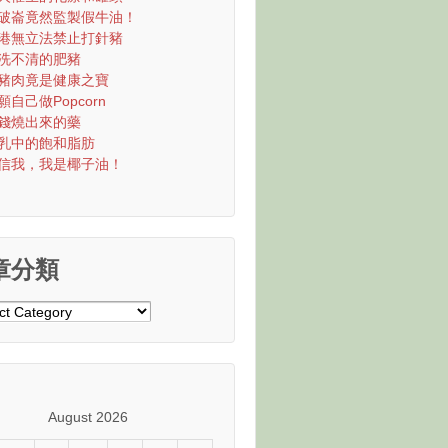
破崙竟然監製假牛油！
港無立法禁止打針豬
洗不清的肥豬
豬肉竟是健康之寶
願自己做Popcorn
錢燒出來的藥
乳中的飽和脂肪
信我，我是椰子油！
章分類
August 2026