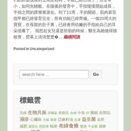
們的胚胎成長到五周左右時，手就已經出現了，但非常
小，如同魚鰭般。在隨後的發育中，手指慢慢開始成長，
手指之間的蹼漸漸退化。到了11周，手的關節、肌肉甚至
指甲都已經發育完全，所有功能已經齊備。一個20周大的
寶寶，在母親的肚子裏，已經會用幼嫩的手指給自己的耳
朵撓癢了。 我想起女兒還是胚胎的時候，醫生為她做掃描
檢查，熒幕上清清楚楚�…
繼續閱讀
Posted in Uncategorized
Search
for:
標籤雲
生物共振
睡眠
自閉症
失眠
多動症
中風
荷爾蒙
食療
鋅
濕疹
益生菌
心臟病
亞麻籽油
血壓
大腦
藜麥
皮膚
布緯食療
減肥
輻射
發炎
腫瘤
腦退化
關節痛
牛皮癬