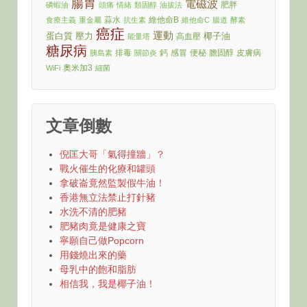
腸胃
電磁波
肥胖
磷蝦油
頭痛
情緒
類固醇
油拔法
蒜水
維他命B
食療主義
重金屬
抗生素
維他命C
腸道
酵素
癌症
運動
蛋白質
壓力
椰子油
高血壓
能量塔
糖尿病
排毒
鈣
感冒
便秘
膽固醇
皮膚病
胰島素
關節炎
奧米加3
WiFi
細菌
文章倒數
倪匡大哥「氣得撞牆」？
戰火催生的化療和罐頭
拿破崙竟然監製假牛油！
香港無立法禁止打針豬
水洗不清的肥豬
肥豬肉竟是健康之寶
寧願自己做Popcorn
用錢燒出來的藥
母乳中的飽和脂肪
相信我，我是椰子油！