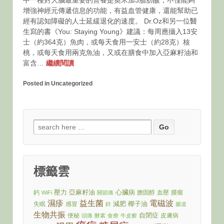
中一種對大腦最重要的營養是奧米加3脂肪酸，不僅能夠
增強神經元傳遞信息的功能，有益血管健康，還能幫助已
經有認知障礙的人士延緩退化的速度。 Dr.Oz和另一位醫
生寫的書《You: Staying Young》建議：每周應攝入13安
士（約364克）魚肉，或每天食用一安士（約28克）核
桃，或每天食用兩克魚油，又或在膳食中加入亞麻籽油和
富含…
繼續閱讀
Posted in Uncategorized
Search
for:
標籤雲
壓力
亞麻籽油
心臟病
鈣
膽固醇
血壓
腫瘤
WiFi
關節痛
濕疹
益生菌
電磁波
減肥
椰子油
失眠
感冒
鋅
腸道
生物共振
自閉症
便秘
皮膚病
頭痛
酵素
食療
牛皮癬