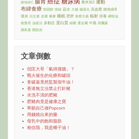
癌症
糖尿病
腸胃
運動
奧米加3
維他命C
布緯食療
蒜水
高血壓
維他命B
類固醇
情緒
大腦
腦退化
睡眠
輻射
發炎
肥胖
排毒
抗生素
皮膚
藜麥
食療主義
磷蝦油
蛋白質
多動症
中風
能量塔
油拔法
細菌
重金屬
荷爾蒙
胰島素
關節炎
文章倒數
倪匡大哥「氣得撞牆」？
戰火催生的化療和罐頭
拿破崙竟然監製假牛油！
香港無立法禁止打針豬
水洗不清的肥豬
肥豬肉竟是健康之寶
寧願自己做Popcorn
用錢燒出來的藥
母乳中的飽和脂肪
相信我，我是椰子油！