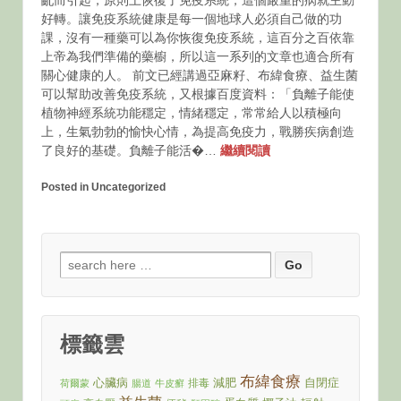
亂而引起，原則上恢復了免疫系統，這個嚴重的病就主動
好轉。讓免疫系統健康是每一個地球人必須自己做的功
課，沒有一種藥可以為你恢復免疫系統，這百分之百依靠
上帝為我們準備的藥櫥，所以這一系列的文章也適合所有
關心健康的人。 前文已經講過亞麻籽、布緯食療、益生菌
可以幫助改善免疫系統，又根據百度資料：「負離子能使
植物神經系統功能穩定，情緒穩定，常常給人以積極向
上，生氣勃勃的愉快心情，為提高免疫力，戰勝疾病創造
了良好的基礎。負離子能活�…
繼續閱讀
Posted in Uncategorized
Search
for:
標籤雲
布緯食療
心臟病
減肥
自閉症
排毒
荷爾蒙
腸道
牛皮癬