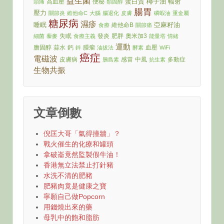
益生菌
蛋白質
椰子油
輻射
高血壓
便秘
頭痛
類固醇
腸胃
壓力
關節炎
維他命C
大腦
腦退化
皮膚
磷蝦油
重金屬
糖尿病
濕疹
睡眠
亞麻籽油
維他命B
食療
關節痛
失眠
發炎
肥胖
奧米加3
細菌
藜麥
食療主義
能量塔
情緒
運動
膽固醇
蒜水
鈣
腫瘤
血壓
鋅
油拔法
酵素
WiFi
癌症
電磁波
皮膚病
感冒
中風
多動症
胰島素
抗生素
生物共振
文章倒數
倪匡大哥「氣得撞牆」？
戰火催生的化療和罐頭
拿破崙竟然監製假牛油！
香港無立法禁止打針豬
水洗不清的肥豬
肥豬肉竟是健康之寶
寧願自己做Popcorn
用錢燒出來的藥
母乳中的飽和脂肪