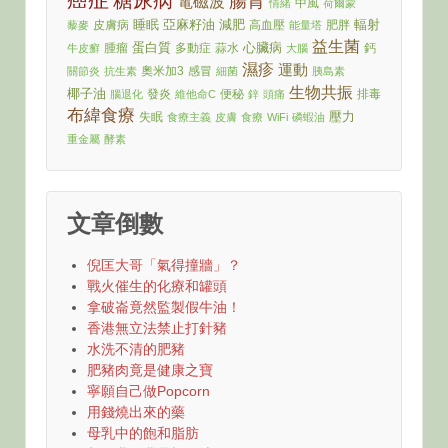
癌症
糖尿病
腸胃
電磁波
中風
情緒
荷爾蒙
睡眠
亞麻籽油
減肥
輻射
皮膚病
高血壓
肥胖
藜麥
能量塔
益生菌
蛋白質
心臟病
腫瘤
多動症
蒜水
鈣
牛皮癬
大腦
濕疹
運動
奧米加3
感冒
關節炎
抗生素
細菌
胰島素
生物共振
椰子油
發炎
便秘
排毒
腦退化
維他命C
鋅
頭痛
布緯食療
壓力
失眠
食療主義
皮膚
食療
WiFi
磷蝦油
重金屬
酵素
文章倒數
倪匡大哥「氣得撞牆」？
戰火催生的化療和罐頭
拿破崙竟然監製假牛油！
香港無立法禁止打針豬
水洗不清的肥豬
肥豬肉竟是健康之寶
寧願自己做Popcorn
用錢燒出來的藥
母乳中的飽和脂肪