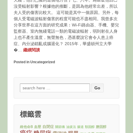
天綫，他們已搬到這個地方住了七、八年。為甚麼他自己
沒受輻射影響？根據他的推斷，是因為他經常出差，所以
夫人受的傷害比較大。 這可能是其中一個原因。另外，每
個人受電磁波輻射傷害的程度可能也不盡相同。我曾多次
分享世界在這方面的研究成果︰Wi-Fi路由器、手機、嬰兒
監察器、室內無綫電話一類的電磁波輻射，弱到射在人身
上也不產生溫度，無聲無色，憑甚麼說它會令人患上癌
症、內分泌錯亂或腦退化？ 2015年，華盛頓州立大學
�…
繼續閱讀
Posted in Uncategorized
Search
for:
標籤雲
自閉症
維他命B
血壓
膽固醇
關節痛
油拔法
腸道
類固醇