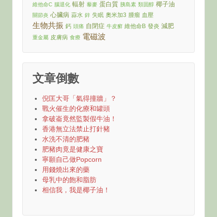
輻射
蛋白質
椰子油
維他命C
腦退化
藜麥
胰島素
類固醇
心臟病
蒜水
失眠
奧米加3
腫瘤
血壓
關節炎
鋅
生物共振
自閉症
減肥
鈣
維他命B
發炎
頭痛
牛皮癬
電磁波
皮膚病
重金屬
食療
文章倒數
倪匡大哥「氣得撞牆」？
戰火催生的化療和罐頭
拿破崙竟然監製假牛油！
香港無立法禁止打針豬
水洗不清的肥豬
肥豬肉竟是健康之寶
寧願自己做Popcorn
用錢燒出來的藥
母乳中的飽和脂肪
相信我，我是椰子油！