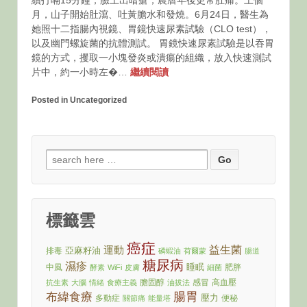
續打嗝15分鐘，臉上出暗瘡，農曆年後更常肚痛。上個
月，山子開始肚瀉、吐黃膽水和發燒。6月24日，醫生為
她照十二指腸內視鏡、胃鏡快速尿素試驗（CLO test），
以及幽門螺旋菌的抗體測試。 胃鏡快速尿素試驗是以吞胃
鏡的方式，攫取一小塊發炎或潰瘍的組織，放入快速測試
片中，約一小時左�…
繼續閱讀
Posted in Uncategorized
Search
for:
標籤雲
癌症
運動
益生菌
亞麻籽油
排毒
磷蝦油
荷爾蒙
腸道
糖尿病
濕疹
睡眠
中風
肥胖
酵素
WiFi
皮膚
細菌
膽固醇
感冒
高血壓
抗生素
大腦
情緒
食療主義
油拔法
腸胃
布緯食療
壓力
多動症
便秘
關節痛
能量塔