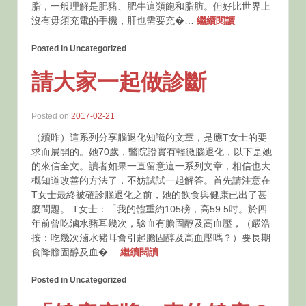
脂，一般理解是肥豬、肥牛這類飽和脂肪。但好比世界上
沒有毋須充電的手機，肝也需要充�…
繼續閱讀
Posted in Uncategorized
請大家一起做診斷
Posted on
2017-02-21
（續昨）這系列分享腦退化知識的文章，是應T女士的要
求而展開的。她70歲，醫院證實有輕微腦退化，以下是她
的來信全文。讀者如果一直留意這一系列文章，相信也大
概知道改善的方法了，不妨試試一起解答。首先請注意在
T女士最終被確診腦退化之前，她的飲食與健康已出了甚
麼問題。 T女士：「我的體重約105磅，高59.5吋。於四
年前曾吃滷水豬耳幾次，驗血有膽固醇及高血壓，（嚴浩
按：吃幾次滷水豬耳會引起膽固醇及高血壓嗎？）要長期
食降膽固醇及血�…
繼續閱讀
Posted in Uncategorized