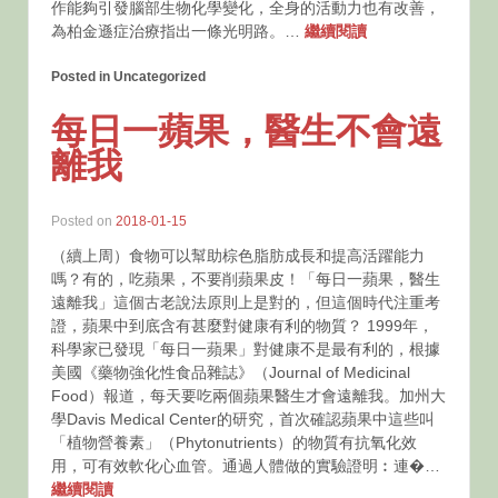
作能夠引發腦部生物化學變化，全身的活動力也有改善，
為柏金遜症治療指出一條光明路。…
繼續閱讀
Posted in Uncategorized
每日一蘋果，醫生不會遠
離我
Posted on
2018-01-15
（續上周）食物可以幫助棕色脂肪成長和提高活躍能力
嗎？有的，吃蘋果，不要削蘋果皮！「每日一蘋果，醫生
遠離我」這個古老說法原則上是對的，但這個時代注重考
證，蘋果中到底含有甚麼對健康有利的物質？ 1999年，
科學家已發現「每日一蘋果」對健康不是最有利的，根據
美國《藥物強化性食品雜誌》（Journal of Medicinal
Food）報道，每天要吃兩個蘋果醫生才會遠離我。加州大
學Davis Medical Center的研究，首次確認蘋果中這些叫
「植物營養素」（Phytonutrients）的物質有抗氧化效
用，可有效軟化心血管。通過人體做的實驗證明︰連�…
繼續閱讀