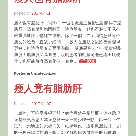
Posted on
2017-04-11
瘦人也有脂肪肝 （續昨）一位朋友最近被醫生診斷得了脂
肪肝、高血壓和膽固醇高，這位朋友一點也不胖，不見有
嚴重肥肚腩，也經常運動。除了一個細節︰我留意到這位
朋友的臉色一直缺少紅潤，一般人在運動之後臉色會變得
更好，但這位朋友反而更蒼白。 謎底是瘦人也一樣會得脂
肪肝！脂肪肝又高血壓，說明患者的動脈可能已經出現硬
化，也可能兼有高血脂症，血�…
繼續閱讀
Posted in Uncategorized
瘦人竟有脂肪肝
Posted on
2017-04-07
（續昨）不吃早餐得罪肝？病症竟然是脂肪肝？這些聽起
來都匪夷所思！本來盤算一天三餐少吃一頓，餓一個上午
讓前一天晚上的大餐消失，結果無效，還引致脂肪肝。 肝
的任務是轉運甘油三酯，即化解和輸送身體中的各種油