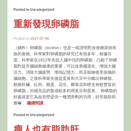
Posted in Uncategorized
重新發現卵磷脂
Posted on
2017-07-06
（續昨）卵磷脂（lecithin）也是一樣證明對改善糖尿病有
效的食物。科學家對卵磷脂的研究已有很多年，根據百
度，科學家在1812年先從人腦中找到卵磷脂，凸顯了卵磷
脂對提升腦細胞健康的重要，可以改善腦退化、增強大腦
活力、消除大腦疲勞、增強記憶力，而且能修復受損傷的
腦細胞。之後科學家先後從蛋黃和大豆中分離出卵磷脂。
動物肝臟、紅肉、雞蛋、花生、椰菜花和橙含有較豐富的
卵磷脂，但補充品的製成較多利用黃豆和蛋黃。 卵磷脂的
好處就是它為血管壁提供一種潤滑劑的功用，好等脂肪和
膽�…
繼續閱讀
Posted in Uncategorized
瘦人也有脂肪肝