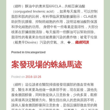
（續昨）酥油中的奧米茄6叫CLA，共軛亞麻油酸
（conjugated linolenic acid），如果每天服用，可以控制
脂肪和肌肉的比例，有科學臨床實驗數據顯示：CLA或有
助於對抗腫瘤、抑制癌細胞的作用，說明這種油酸對保護
和淨化細胞的功用。 身體中有一些毒素是脂溶性，大部分
積累在肝臟很難清除，每天服用一些酥油可以幫助排除。
脂溶性的毒素來自包括被農藥污染的農作物；被電子垃圾
（戴奧辛Dioxins）污染的空氣、水、�…
繼續閱讀
Posted in Uncategorized
案發現場的蛛絲馬迹
Posted on
2016-10-26
（續昨）這位讀者在醫院掃描後發現腦部的微血管有雜
質，醫生本來要為他做一個鼻部手術，現在延後，讓他先
服食膽固醇藥，同時敦促病人注意飲食，少肉多菜，觀察
結果後再決定醫療方向。醫生指出病人的患病原因不明，
讓病人服食膽固醇藥與注意飲食，是假設腦部微血管的雜