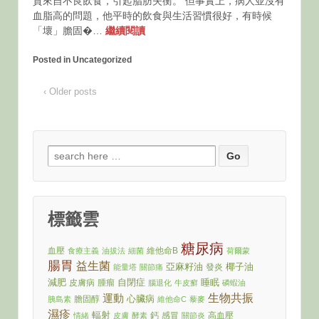
質來自不良飲食，引起脂肪失衡。 但事實上，病人並沒有
血脂高的問題，他平時的飲食與生活習慣很好，有時候
「壞」膽固�…
繼續閱讀
Posted in Uncategorized
‹ Older posts
Search
for:
標籤雲
糖尿病
血壓
維他命B
食療主義
油拔法
細菌
荷爾蒙
腸胃
益生菌
亞麻籽油
椰子油
發炎
能量塔
關節痛
減肥
自閉症
睡眠
皮膚病
腫瘤
腦退化
牛皮癬
磷蝦油
運動
生物共振
心臟病
膽固醇
胰島素
維他命C
藜麥
濕疹
輻射
鈣
感冒
高血壓
情緒
皮膚
酵素
關節炎