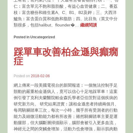
上有名，名列第八位！ 十大最有營養食物排行榜︰一、杏
仁︰富含單元不飽和脂肪酸，有益心血管健康；二、番荔
枝︰富含糖份和維生素A、C、B1、B2及鉀；三、大西洋
鱸魚︰富含蛋白質和低飽和脂肪；四、比目魚（英文中分
類很多，包括halibut、flounder�…
繼續閱讀
Posted in Uncategorized
踩單車改善柏金遜與癲癇
症
Posted on
2018-02-06
網上傳來一段美國電視台的新聞報道︰一個無法控制手足
顫動的嚴重柏金遜病人，竟可以信心十足地踩單車！這案
例引發了克利夫蘭醫院帕金森氏學者亞伯茨對這個疾病的
研究新方向。 研究結果證實︰讓柏金遜患者持續兩個月、
每周騎腳踏車三次，每次一小時，幾乎所有受測者的行動
能力及細微活動能力都有所改善；雖然騎腳踏車主要是運
動腿部，但大腦斷層掃描顯示，腦部會被引入更多血流，
神經元之間的突觸會增加，活動力也會增強，顯示肌肉動