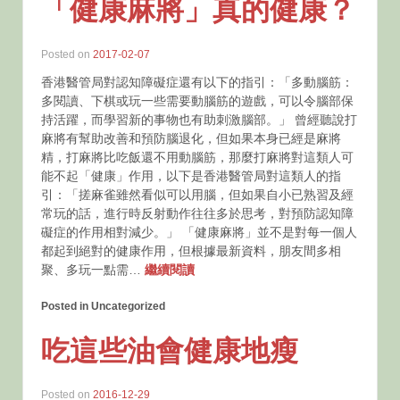
「健康麻將」真的健康？
Posted on
2017-02-07
香港醫管局對認知障礙症還有以下的指引：「多動腦筋：
多閱讀、下棋或玩一些需要動腦筋的遊戲，可以令腦部保
持活躍，而學習新的事物也有助刺激腦部。」 曾經聽說打
麻將有幫助改善和預防腦退化，但如果本身已經是麻將
精，打麻將比吃飯還不用動腦筋，那麼打麻將對這類人可
能不起「健康」作用，以下是香港醫管局對這類人的指
引：「搓麻雀雖然看似可以用腦，但如果自小已熟習及經
常玩的話，進行時反射動作往往多於思考，對預防認知障
礙症的作用相對減少。」 「健康麻將」並不是對每一個人
都起到絕對的健康作用，但根據最新資料，朋友間多相
聚、多玩一點需…
繼續閱讀
Posted in Uncategorized
吃這些油會健康地瘦
Posted on
2016-12-29