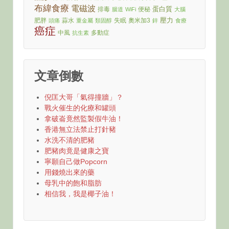
布緯食療
電磁波
蛋白質
排毒
便秘
腸道
WiFi
大腦
壓力
肥胖
蒜水
失眠
奧米加3
頭痛
重金屬
類固醇
鋅
食療
癌症
中風
多動症
抗生素
文章倒數
倪匡大哥「氣得撞牆」？
戰火催生的化療和罐頭
拿破崙竟然監製假牛油！
香港無立法禁止打針豬
水洗不清的肥豬
肥豬肉竟是健康之寶
寧願自己做Popcorn
用錢燒出來的藥
母乳中的飽和脂肪
相信我，我是椰子油！