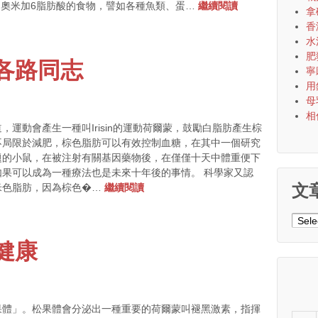
和奧米加6脂肪酸的食物，譬如各種魚類、蛋…
繼續閱讀
拿
香
水
肥
各路同志
寧
用
母
相
運動會產生一種叫Irisin的運動荷爾蒙，鼓勵白脂肪產生棕
不局限於減肥，棕色脂肪可以有效控制血糖，在其中一個研究
題的小鼠，在被注射有關基因藥物後，在僅僅十天中體重便下
果可以成為一種療法也是未來十年後的事情。 科學家又認
文
米色脂肪，因為棕色�…
繼續閱讀
文
章
健康
分
類
果體」。松果體會分泌出一種重要的荷爾蒙叫褪黑激素，指揮