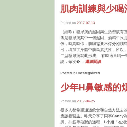
肌肉訓練與少喝
Posted on
2017-07-13
（續昨）糖尿病的起因與生活習慣有直
酒是糖尿病其中一個起因，酒精中只
低，時真時假，胰臟需要不停分泌胰
出，增加了身體中胰島素抗性，所以
二型糖尿病就此形成。 有時適量喝一
說，每次�…
繼續閱讀
Posted in Uncategorized
少年H鼻敏感的
Posted on
2017-04-25
很多人都希望通過飲食和自然方法去
應該看醫生。昨天分享了同事Cann
風、抽筋等徵狀的過程，L小姐「在