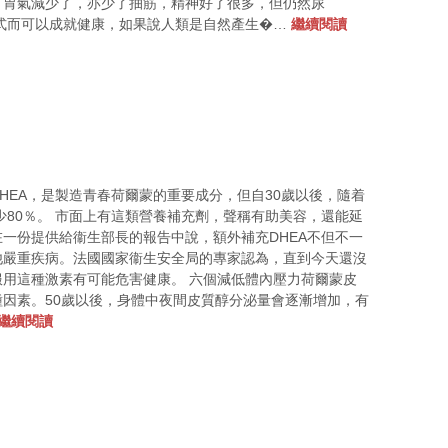
，胃氣減少了，亦少了抽筋，精神好了很多，但仍然尿
方式而可以成就健康，如果說人類是自然產生�…
繼續閱讀
HEA，是製造青春荷爾蒙的重要成分，但自30歲以後，隨着
少80％。 市面上有這類營養補充劑，聲稱有助美容，還能延
一份提供給衞生部長的報告中說，額外補充DHEA不但不一
他嚴重疾病。法國國家衞生安全局的專家認為，直到今天還沒
用這種激素有可能危害健康。 六個減低體內壓力荷爾蒙皮
因素。50歲以後，身體中夜間皮質醇分泌量會逐漸增加，有
繼續閱讀