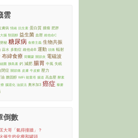
籤雲
蛋白質
皮膚病
腫瘤
肥胖
情緒
抗生素
益生菌
血壓
大腦
類固醇
維他命C
糖尿病
生物共振
便秘
食療主義
運動
油
輻射
蒜水
多動症
維他命B
頭痛
布緯食療
電磁波
冒
荷爾蒙
關節炎
腸胃
減肥
鈣
中風
失眠
細菌
胰島素
自閉症
壓力
關節痛
皮膚
牛皮癬
籽油
膽固醇
高血壓
WiFi
能量塔
腸道
酵素
癌症
奧米加3
食療
腦退化
油拔法
藜麥
病
章倒數
匡大哥「氣得撞牆」？
火催生的化療和罐頭