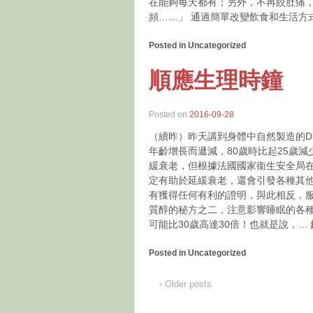
在能夠每天都有；另外，不再絞肚痛
頻……」 通過簡單改變飲食和生活
Posted in Uncategorized
順應生理時鐘
Posted on
2016-09-28
（續昨）昨天講到身體中自然製造的D
年齡增長而遞減，80歲時比起25歲減
緩衰老，但根據法國國家衞生安全局在
定有助於延緩衰老，還會引發各種其
有獲得任何有利的證明，與此相反，服
質醇的秘方之二，注意影響睡眠的各種
可能比30歲高達30倍！也就是說，…
Posted in Uncategorized
‹ Older posts