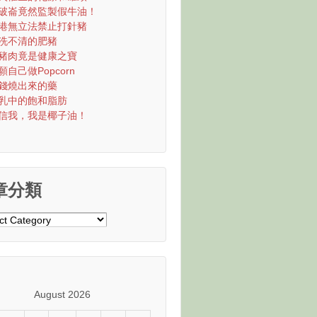
破崙竟然監製假牛油！
港無立法禁止打針豬
洗不清的肥豬
豬肉竟是健康之寶
願自己做Popcorn
錢燒出來的藥
乳中的飽和脂肪
信我，我是椰子油！
章分類
August 2026