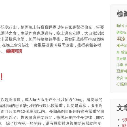
標
睡眠
起陪我行山，情願晚上待寶寶睡覺以後在家裏鑿壁偷光，誓要
磷蝦油
吃適時之食，生活作息也應適時，晚上適合安睡，大自然沒賦
濕疹
然非常敬佩老婆，但同時暗暗數手指，看她到底能堅持幾個晚
，在晚上會分泌出一種重要激素叫褪黑激素，指揮身體各種
椰子
�…
繼續閱讀
感
鋅
重金屬
排毒
亞麻
！
發炎
心臟
以超過限度，成人每天服用鋅不可以多過40mg。鬼剃頭的
為鬼剃頭的患者缺少鋅的程度比較嚴重，即使是這樣，服用高
文
而且只限在12個星期以內。長期高劑量服用鋅會有嚴重的健
用就可以了。恢復健康需要時間，按照細胞的生長規律，開始
倪
。 除了排在第一項的鋅，還有幾樣對改善脫髮有幫助的食
戰