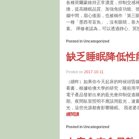
各種荷爾蒙維持正常濃度，抑制交感
擔，提高睡眠品質、加強免疫功能、抵
腦中間，眉心後面，也被稱作「第三
一種「墨西哥盲魚」，沒有眼睛，靠
素。 禪修者認為，可以透過靜心、冥
Posted in Uncategorized
缺乏睡眠降低性
Posted on
2017-10-11
（續昨）如果你今天起床的時候頭昏
看書，根據哈佛大學的研究，睡前用
電子產品發射出來的藍光會抑制促進
期。夜間臥室照明不應該用藍光，連
光，這些光源都會影響睡眠。 我老
續閱讀
Posted in Uncategorized