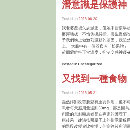
潛意識是保護神
Posted on
2018-06-20
我老婆產後矢志減肥，但她不習慣早
磨穿地板，不惜倒掛懸樑。養生提倡
予我們晚上做激烈運動的基因，我雖
上。 大腦中有一個器官叫「松果體」
荷爾蒙維持正常濃度，抑制交感神經
Posted in Uncategorized
又找到一種食物
Posted on
2018-05-21
雖然鋅對改善脫髮有重要作用，但不可
患者每天服用量達到50mg，那是因
劑量的鬼剃頭患者是在專家的護理下，
康後果，建議按照瓶子上的指示量服
的階段改變會比較慢，但愈往後愈明顯