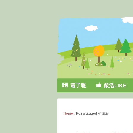
↓
SKIP
TO
MAIN
CONTENT
電子報
嚴浩LIKE
Home
›
Posts tagged 荷爾蒙