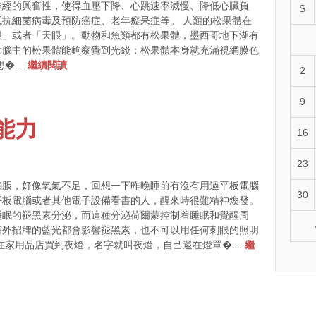
神經的興奮性，使得血壓下降、心跳速率減慢、降低心臟負
S
抗細菌病毒及預防癌症、老年癡呆症等。 人類的松果體在
眼」或者「天眼」。動物和魚類都有松果體，墨西哥地下湖有
大腦中的松果體能夠察覺到光綫；松果體本身就充滿視網膜色
想�…
繼續閱讀
2
9
能力
16
23
腦脹，好像氧氣不足，回想一下昨晚睡前有沒有用過平板電腦
30
平板電腦或者其他電子設備看書的人，醒來時很難精神煥發。
睡眠的褪黑素分泌，而這種分泌荷爾蒙控制着睡眠和覺醒周
窗外招牌的藍光都會影響褪黑素，也不可以用任何刺眼的照明
婆在家用品店買到夜燈，名字就叫夜燈，自己還在燈罩�…
繼