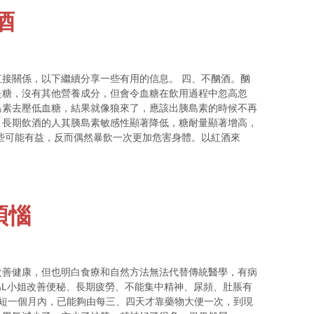
酒
接關係，以下繼續分享一些有用的信息。 四、不酗酒。酗
是糖，沒有其他營養成分，但會令血糖在飲用過程中忽高忽
島素去壓低血糖，結果就像狼來了，應該出胰島素的時候不再
，長期飲酒的人其胰島素敏感性顯著降低，糖耐量顯著增高，
些可能有益，反而偶然暴飲一次更加危害身體。以紅酒來
煩惱
改善健康，但也明白食療和自然方法無法代替傳統醫學，有病
y為L小姐改善便秘、長期疲勞、不能集中精神、尿頻、肚脹有
短短一個月內，已能夠由每三、四天才靠藥物大便一次，到現