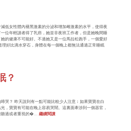
會減低女性體內褪黑激素的分泌和增加雌激素的水平，使得夜
有一位年輕讀者得了乳癌，她並非夜班工作者，但是她晚間睡
了她的健康不可能好。不過她又是一位馬拉松跑手，一個愛好
道理好比滴水穿石，身體在每一個晚上都無法通過正常睡眠
眠？
啼哭？ 昨天說到有一點可能比較少人注意︰如果寶寶在白
點光，寶寶有可能在晚上容易哭鬧。這裏面牽涉到一個器官，
但聽過或者重視的�…
繼續閱讀