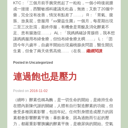
KTC：「三個月前手腕突然起了一粒粒，一個小時後就腫
成一撻撻，西醫敏感科建議先杜蟲，無效；又飲了20服中
藥，完全沒有改善，情況有點差了……」 R：「胃氣、腹
脹、放臭屁，曾服用『xx樂益生菌』一個月，每星期出現
二至三次肚瀉，最終停服，有機會是胃酸及消化酵素不
足、患有腸激症……」 AL：「我媽媽確診胃腺癌，我本想
讓媽媽服用布緯食療，但怕布緯食療太稠……」 L：「囝
囝今年六歲半，自歲半開始出現扁桃腺炎問題，醫生開抗
生素，但食了兩天依舊高燒……（在長…
繼續閱讀
Posted in Uncategorized
連過飽也是壓力
Posted on
2016-11-02
（續昨）酵素也稱為酶，是一切生命的開始，是維持生命
在體內新陳代謝的關鍵，人體有自行製造酵素的功能，但
會受多種因素影響，包括年紀。任何對身體造成壓力的因
素都會影響酵素平衡：暴飲暴食、因為過飽而引起的壓
力，都嚴重影響胰臟的酵素平衡，是糖尿病的開始。空氣