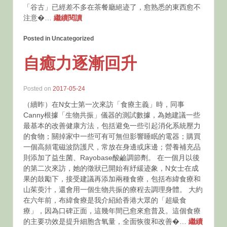
「谷古」已經差不多在茶餐廳絕迹了，愈熟悉的東西愈不
注意�…
繼續閱讀
Posted in Uncategorized
自癒力逐漸回升
Posted on
2017-05-24
（續昨）在N女士第一次來訪「食療主義」時，同事
Canny根據「生物共振」儀器的測試數據，為她建議一些
最基本的改善健康方法，包括避免一些引起消化系統壓力
的食物；關掉家中一些可有可無但影響睡眠的電器；購買
一個高頻電磁波防護尺，常放在身邊或床邊；營養補充品
則添加了益生菌、Rayobase酸鹼調節劑。 在一個月以後
的第二次來訪，她的徵狀已開始有紓緩迹象，N女士在成
果的鼓勵下，接受建議再添加兩種食療，包括布緯食療和
山茱萸汁，還會用一個生物共振的療程去調理身體。 大約
在六年前，布緯食療是我介紹給香港大眾的「超級食
療」，因為口碑正面，這幾年間已愈來愈普及。這個食療
的主要功效是提升細胞含氧量，全面恢復和改善�…
繼續