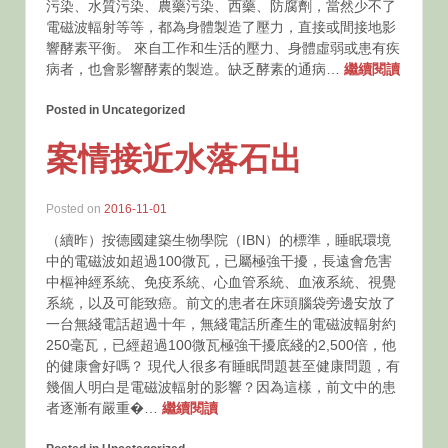
污染、水質污染、農藥污染、西藥、防腐劑，當然少不了
電磁波輻射等等，都為身體製造了壓力，直接或間接地影
響酵素平衡。 來自工作和生活的壓力、身體虛弱或患有疾
病者，也會影響酵素的製造。缺乏酵素的通病…
繼續閱讀
Posted in Uncategorized
案情接近水落石出
Posted on
2016-11-01
（續昨）按德國建築生物學院（IBN）的標準，睡眠環境
中的電磁波如超過100微瓦，已屬極強干擾，長遠會危害
中樞神經系統、免疫系統、心血管系統、血液系統、視覺
系統，以及可能致癌。前文的患者在床頭腦袋旁邊安放了
一台無綫電話超過十年，無綫電話所產生的電磁波輻射約
250毫瓦，已經超過100微瓦極強干擾底綫的2,500倍，他
的健康會好嗎？ 現代人很多有睡眠問題甚至健康問題，有
幾個人明白是電磁波輻射的影響？因為這樣，前文中的患
者逐漸有嚴重�…
繼續閱讀