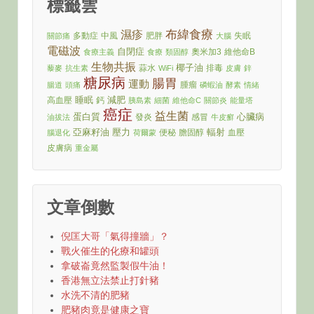
標籤雲
布緯食療
濕疹
多動症
中風
肥胖
失眠
關節痛
大腦
電磁波
自閉症
奧米加3
維他命B
食療主義
食療
類固醇
生物共振
椰子油
蒜水
排毒
藜麥
抗生素
WiFi
皮膚
鋅
糖尿病
腸胃
運動
腫瘤
腸道
頭痛
磷蝦油
酵素
情緒
睡眠
減肥
高血壓
鈣
胰島素
細菌
維他命C
關節炎
能量塔
癌症
益生菌
蛋白質
心臟病
發炎
感冒
油拔法
牛皮癬
亞麻籽油
壓力
輻射
便秘
膽固醇
血壓
腦退化
荷爾蒙
皮膚病
重金屬
文章倒數
倪匡大哥「氣得撞牆」？
戰火催生的化療和罐頭
拿破崙竟然監製假牛油！
香港無立法禁止打針豬
水洗不清的肥豬
肥豬肉竟是健康之寶