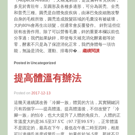
（Alopecia Areata），又稱鬼剃頭，是皮膚科常見疾病，
多見於青壯年，呈圓形及各種多邊形，可分為斑禿、全禿
和普禿三種。圓禿是自體免疫疾病，由淋巴免疫細胞攻擊
自身的毛根所致，圓禿造成脫髮區域的毛囊沒有被破壞，
大約80%會再生出頭髮，但通常會反覆發作。 鋅對這些症
狀有改善作用。除了可以營養毛囊，鋅的重要本欄以前也
分享過︰我們如果缺鋅，即使每天補充消化酵素都等於
零，酵素不只是為了保證消化正常，我們身體每一項功
能，無論是消化、運動、排毒抑�…
繼續閱讀
Posted in Uncategorized
提高體溫有辦法
Posted on
2017-12-13
這幾天連續講改善「冷腳一族」體質的方法，其實關鍵詞
只有四個字——提高體溫。提高體溫後，不但改變了「冷
腳一族」的怕冷，也大大提升了人體的免疫力。 人體的正
常溫度大約是36.5至37.5℃（97.7至99.5℉），正常體溫
不是固定的，最高在下午，最低在午夜二時至四時，相差
可以達攝氏半度或華氏一度。如果低於36.5度，那就不只