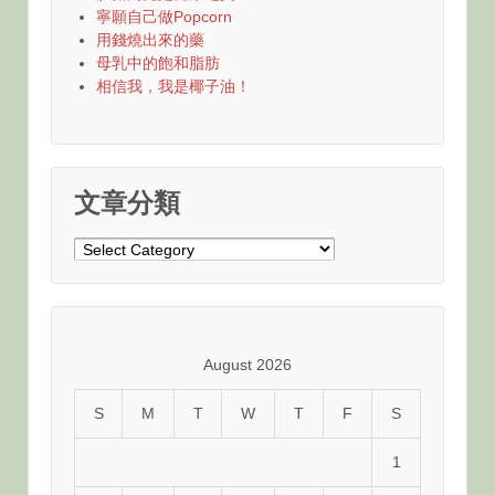
寧願自己做Popcorn
用錢燒出來的藥
母乳中的飽和脂肪
相信我，我是椰子油！
文章分類
文
章
分
類
August 2026
S
M
T
W
T
F
S
1