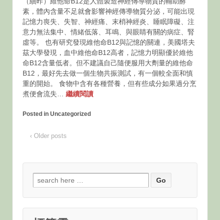
（續昨）維他命B12是人體製造神經傳導物質的輔助酵
素，體內含量不足就會影響神經傳導物質分泌，可能出現
記憶力喪失、失智、神經痛、末梢神經炎、睡眠障礙、注
意力無法集中、情緒低落、耳鳴、與眼睛有關的病症、腎
虛等。 也有研究發現維他命B12與記憶的關連，美國塔夫
茲大學發現，血中維他命B12高者，記憶力明顯優於維他
命B12含量低者。但不建議自己隨便服用大劑量的維他命
B12，最好先去做一個生物共振測試，有一個較全面和慎
重的開始。 食物中含有各種營養，但有些成分如果過分烹
煮便會流失…
繼續閱讀
Posted in Uncategorized
‹ Older posts
Search
for: