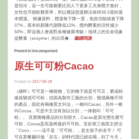
是怕冷，這一生可能都要比別人下更多工夫身體才會好，
女性也可能較難受孕，所以應該想盡辦法保持36.5度的基
本體溫。 根據資料，體溫每下降一度，免疫功能就會下降
37%，基本的新陳代謝降低12%，體內酵素的活性減少
50%，即這個人會面對各種健康考驗！地球上的生命現象
從酵素（enzyme）的出現�…
繼續閱讀
Posted in Uncategorized
原生可可粉Cacao
Posted on
2017-06-29
（續昨）可可是一種植物，它的種子就是可可豆，磨成粉
後就變成可可粉，但因為製作工藝的分別，變成兩種不同
的產品，因此有兩種英文叫法，一種叫Cacao，另外一種
叫Cocoa，可是中文沒有加以分別，一律都叫「可可
粉」。 其實兩種產品的分別很大，Cacao是原生態生磨可
可粉，Cocoa是高溫烤過的可可粉。至於第三個英文拼法
「Coco」——這不是「可可粉」，是女孩子的名字！ 可
可在茶餐廳叫做「谷古」的時代我已經在喝，到了今天，