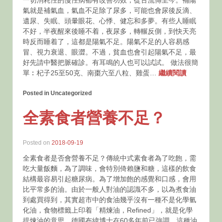
一切消耗性的慢性病都有改善功效，從古流傳至今。補陽
氣就是補氣血，氣血不足除了尿多，可能也會尿後反滴、
遺尿、失眠、頭暈眼花、心悸、健忘和多夢。有些人睡眠
不好，半夜醒來後睡不着，夜尿多，轉輾反側，到快天亮
時反而睡着了，這都是陽氣不足。陽氣不足的人容易感
冒、視力衰退、眼澀。不過，貧血也會引起陽氣不足，最
好先請中醫把脈確診。有耳鳴的人也可以試試。 做法很簡
單︰杞子25至50克、南棗六至八粒、雞蛋…
繼續閱讀
Posted in Uncategorized
全素食者營養不足？
Posted on
2018-09-19
全素食者是否會營養不足？傳統中式素食者為了吃飽，需
吃大量飯麵，為了調味，會特別倚賴鹽和糖，這樣的飲食
結構最容易引起糖尿病。為了增加飽的感覺和口感，會用
比平常多的油。由於一般人對油的認識不多，以為煮食油
到處買得到，其實超市中的食油幾乎沒有一種不是化學氫
化油，食物標籤上印着「精煉油，Refined」，就是化學
提煉油的意思，德國布緯博士在60多年前已強調，這種油