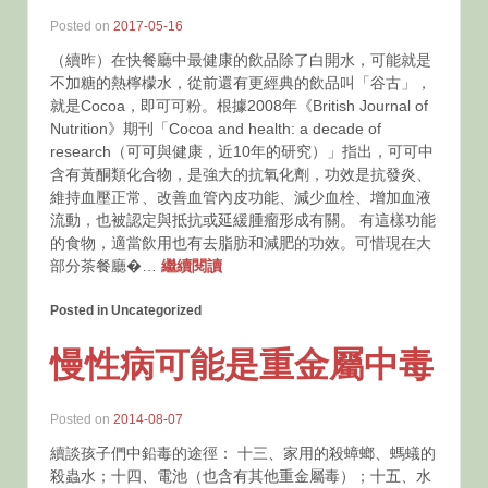
Posted on
2017-05-16
（續昨）在快餐廳中最健康的飲品除了白開水，可能就是
不加糖的熱檸檬水，從前還有更經典的飲品叫「谷古」，
就是Cocoa，即可可粉。根據2008年《British Journal of
Nutrition》期刊「Cocoa and health: a decade of
research（可可與健康，近10年的研究）」指出，可可中
含有黃酮類化合物，是強大的抗氧化劑，功效是抗發炎、
維持血壓正常、改善血管內皮功能、減少血栓、增加血液
流動，也被認定與抵抗或延緩腫瘤形成有關。 有這樣功能
的食物，適當飲用也有去脂肪和減肥的功效。可惜現在大
部分茶餐廳�…
繼續閱讀
Posted in Uncategorized
慢性病可能是重金屬中毒
Posted on
2014-08-07
續談孩子們中鉛毒的途徑： 十三、家用的殺蟑螂、螞蟻的
殺蟲水；十四、電池（也含有其他重金屬毒）；十五、水