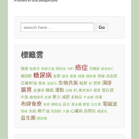
Posted in Uncategorized
Search
for:
標籤雲
癌症
腫瘤
能量塔
食療主義
關節炎
WiFi
荷爾蒙
維他命C
糖尿病
膽固醇
血壓
便秘
高血壓
腸道
藜麥
細菌
胰島素
生物共振
濕疹
亞麻籽油
輻射
發炎
肥胖
油拔法
鋅
腸胃
運動
睡眠
蛋白質
皮膚病
鈣
奧米加3
感冒
頭痛
壓力
減肥
中風
維他命B
多動症
排毒
皮膚
牛皮癬
布緯食療
電磁波
蒜水
食療
磷蝦油
重金屬
酵素
抗生素
椰子油
心臟病
自閉症
失眠
情緒
類固醇
大腦
腦退化
益生菌
關節痛