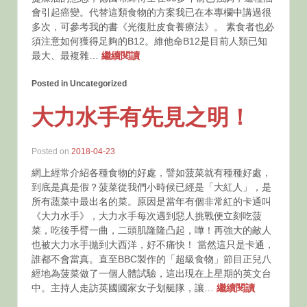
會引起癌變。代替這類食物的方案我已在本專欄中講過很
多次，可參考我的書《光復肚皮食養療法》。 素食者也必
須注意如何獲得足夠的B12。維他命B12是目前人類已知
最大、最複雜…
繼續閱讀
Posted in Uncategorized
大力水手有先見之明！
Posted on
2018-04-23
網上經常介紹各種食物的好處，譬如菠菜就有種種好處，
到底是真是假？菠菜從我們小時候已經是「大紅人」，是
所有蔬菜中最出名的菜。原因是當年有個非常紅的卡通叫
《大力水手》，大力水手每次遇到惡人挑戰便立刻吃菠
菜，吃後手臂一曲，二頭肌隆隆凸起，嘩！再強大的敵人
也被大力水手拋到大西洋，好不痛快！ 當然這只是卡通，
誰都不會當真。直至BBC製作的「超級食物」節目正兒八
經地為菠菜做了一個人體試驗，這出現在上星期的英文台
中。主持人走訪英國國家女子划艇隊，讓…
繼續閱讀