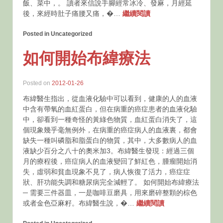
飯、菜中，。 讀者來信說手腳經常冰冷、發麻，月經延
後，來經時肚子痛腰又痛，�…
繼續閱讀
Posted in Uncategorized
如何開始布緯療法
Posted on
2012-01-26
布緯醫生指出，從血液化驗中可以看到，健康的人的血液
中含有帶氧的血紅蛋白，但在病重的癌症患者的血液化驗
中，卻看到一種奇怪的黃綠色物質，血紅蛋白消失了，這
個現象幾乎毫無例外，在病重的癌症病人的血液裏，都會
缺失一種叫磷脂和脂蛋白的物質，其中，大多數病人的血
液缺少百分之八十的奧米加3。布緯醫生發現：經過三個
月的療程後，癌症病人的血液變回了鮮紅色，腫瘤開始消
失，虛弱和貧血現象不見了，病人恢復了活力，癌症症
狀、肝功能失調和糖尿病完全減輕了。 如何開始布緯療法
─ 需要三件器皿，一是咖啡豆磨具，用來磨碎整顆的棕色
或者金色亞麻籽。布緯醫生說，�…
繼續閱讀