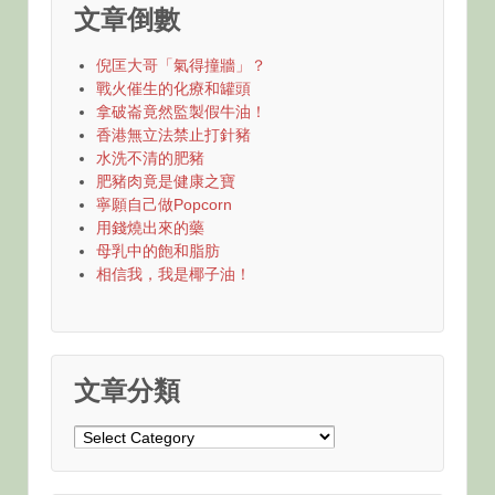
文章倒數
倪匡大哥「氣得撞牆」？
戰火催生的化療和罐頭
拿破崙竟然監製假牛油！
香港無立法禁止打針豬
水洗不清的肥豬
肥豬肉竟是健康之寶
寧願自己做Popcorn
用錢燒出來的藥
母乳中的飽和脂肪
相信我，我是椰子油！
文章分類
文
章
分