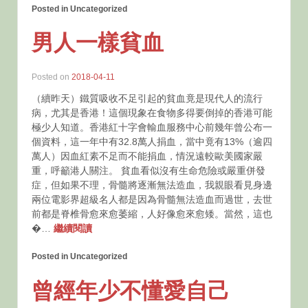
Posted in Uncategorized
男人一樣貧血
Posted on
2018-04-11
（續昨天）鐵質吸收不足引起的貧血竟是現代人的流行
病，尤其是香港！這個現象在食物多得要倒掉的香港可能
極少人知道。香港紅十字會輸血服務中心前幾年曾公布一
個資料，這一年中有32.8萬人捐血，當中竟有13%（逾四
萬人）因血紅素不足而不能捐血，情況遠較歐美國家嚴
重，呼籲港人關注。 貧血看似沒有生命危險或嚴重併發
症，但如果不理，骨髓將逐漸無法造血，我親眼看見身邊
兩位電影界超級名人都是因為骨髓無法造血而過世，去世
前都是脊椎骨愈來愈萎縮，人好像愈來愈矮。當然，這也
�…
繼續閱讀
Posted in Uncategorized
曾經年少不懂愛自己