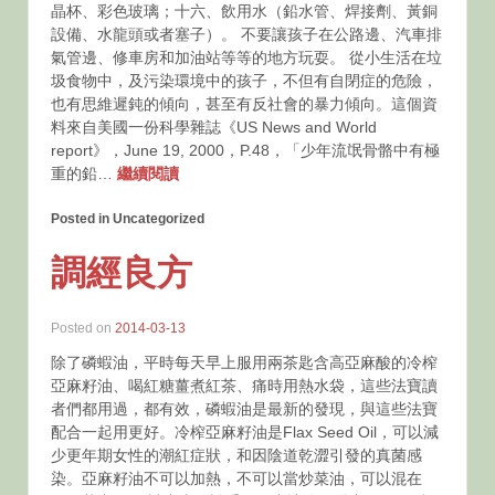
晶杯、彩色玻璃；十六、飲用水（鉛水管、焊接劑、黃銅
設備、水龍頭或者塞子）。 不要讓孩子在公路邊、汽車排
氣管邊、修車房和加油站等等的地方玩耍。 從小生活在垃
圾食物中，及污染環境中的孩子，不但有自閉症的危險，
也有思維遲鈍的傾向，甚至有反社會的暴力傾向。這個資
料來自美國一份科學雜誌《US News and World
report》，June 19, 2000，P.48，「少年流氓骨骼中有極
重的鉛…
繼續閱讀
Posted in Uncategorized
調經良方
Posted on
2014-03-13
除了磷蝦油，平時每天早上服用兩茶匙含高亞麻酸的冷榨
亞麻籽油、喝紅糖薑煮紅茶、痛時用熱水袋，這些法寶讀
者們都用過，都有效，磷蝦油是最新的發現，與這些法寶
配合一起用更好。冷榨亞麻籽油是Flax Seed Oil，可以減
少更年期女性的潮紅症狀，和因陰道乾澀引發的真菌感
染。亞麻籽油不可以加熱，不可以當炒菜油，可以混在